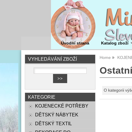
Úvodní strana
Katalog zboží
Home
KOJEN
VYHLEDÁVÁNÍ ZBOŽÍ
Ostatn
O kategorii výš
KATEGORIE
KOJENECKÉ POTŘEBY
DĚTSKÝ NÁBYTEK
DĚTSKÝ TEXTIL