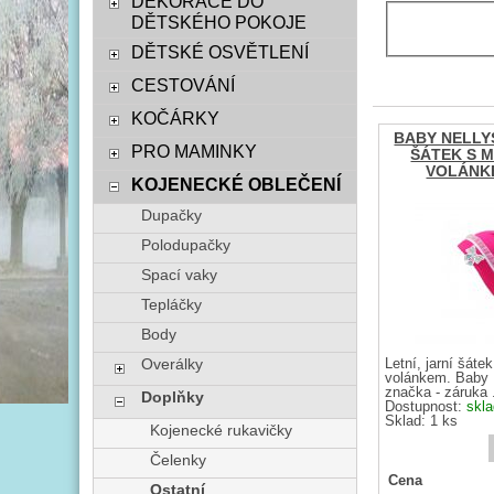
DEKORACE DO
DĚTSKÉHO POKOJE
DĚTSKÉ OSVĚTLENÍ
CESTOVÁNÍ
KOČÁRKY
BABY NELLYS
PRO MAMINKY
ŠÁTEK S 
VOLÁNKEM
KOJENECKÉ OBLEČENÍ
Dupačky
Polodupačky
Spací vaky
Tepláčky
Body
Overálky
Letní, jarní šáte
volánkem. Baby 
značka - záruka .
Doplňky
Dostupnost:
skl
Sklad: 1 ks
Kojenecké rukavičky
Čelenky
Cena
Ostatní