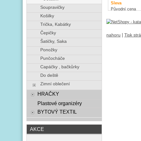
Sleva
Soupravičky
Původní cena
Košilky
Trička, Kabátky
Čepičky
|
nahoru
Tisk str
Šatičky, Saka
Ponožky
Punčocháče
Capáčky , bačkůrky
Do deště
Zimní oblečení
HRAČKY
Plastové organizéry
BYTOVÝ TEXTIL
AKCE