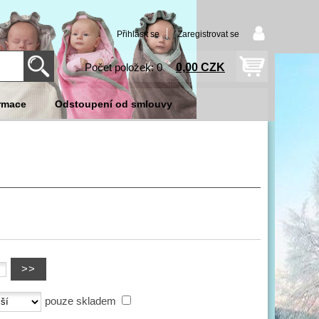
Přihlásit se
Zaregistrovat se
0,00 CZK
Počet položek: 0
rmace
Odstoupení od smlouvy
pouze skladem