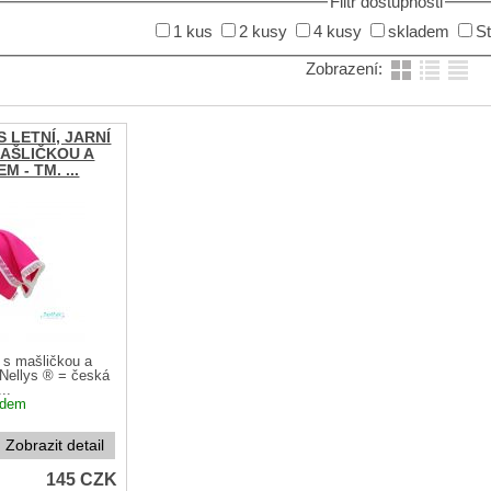
Filtr dostupnosti
1 kus
2 kusy
4 kusy
skladem
S
Zobrazení:
 LETNÍ, JARNÍ
MAŠLIČKOU A
 - TM. ...
k s mašličkou a
Nellys ® = česká
..
adem
Zobrazit detail
145
CZK