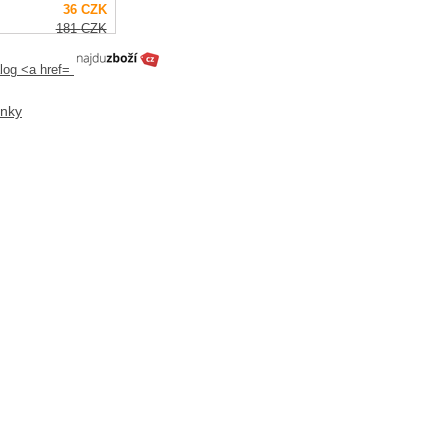
36
CZK
181
CZK
ánky