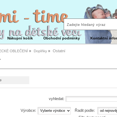
Nákupní košík
Obchodní podmínky
Kontaktní info
Ostatní
ECKÉ OBLEČENÍ
Doplňky
í
e
vyhledat:
Výrobce:
Řadit podle: