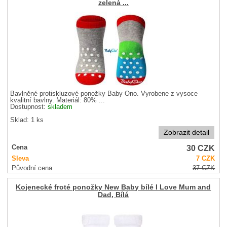
zelená ...
Bavlněné protiskluzové ponožky Baby Ono. Vyrobene z vysoce
kvalitní bavlny. Materiál: 80% ...
Dostupnost:
skladem
Sklad: 1 ks
Zobrazit detail
30
CZK
Cena
Sleva
7
CZK
Původní cena
37
CZK
Kojenecké froté ponožky New Baby bílé I Love Mum and
Dad, Bílá