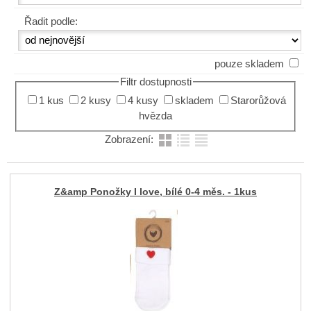
Řadit podle:
pouze skladem
Filtr dostupnosti
1 kus
2 kusy
4 kusy
skladem
Starorůžová
hvězda
Zobrazení:
Z&amp Ponožky I love, bílé 0-4 měs. - 1kus