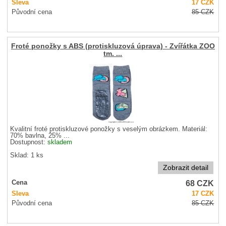
Sleva
17
CZK
Původní cena
85
CZK
Froté ponožky s ABS (protiskluzová úprava) - Zvířátka ZOO
tm. ...
Kvalitní froté protiskluzové ponožky s veselým obrázkem. Materiál:
70% bavlna, 25% ...
Dostupnost:
skladem
Sklad: 1 ks
Zobrazit detail
68
CZK
Cena
Sleva
17
CZK
Původní cena
85
CZK