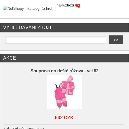
VYHLEDÁVÁNÍ ZBOŽÍ
AKCE
Souprava do deště růžová - vel.92
632 CZK
Zobrazit všechny akce ...