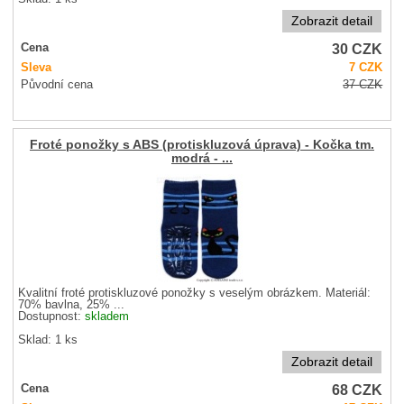
Zobrazit detail
30
CZK
Cena
Sleva
7
CZK
Původní cena
37
CZK
Froté ponožky s ABS (protiskluzová úprava) - Kočka tm.
modrá - ...
Kvalitní froté protiskluzové ponožky s veselým obrázkem. Materiál:
70% bavlna, 25% ...
Dostupnost:
skladem
Sklad: 1 ks
Zobrazit detail
68
CZK
Cena