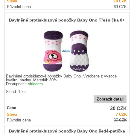
Sleva
10
CZK
Původní cena
69
CZK
Bavlněné protiskluzové ponožky Baby Ono Třešnička 0+
Bavlněné protiskluzové ponožky Baby Ono. Vyrobene z vysoce
kvalitní bavlny. Materiál: 80% ...
Dostupnost:
skladem
Sklad: 1 ks
Zobrazit detail
30
CZK
Cena
Sleva
7
CZK
Původní cena
37
CZK
Bavlněné protiskluzové ponožky Baby Ono šedé-patička