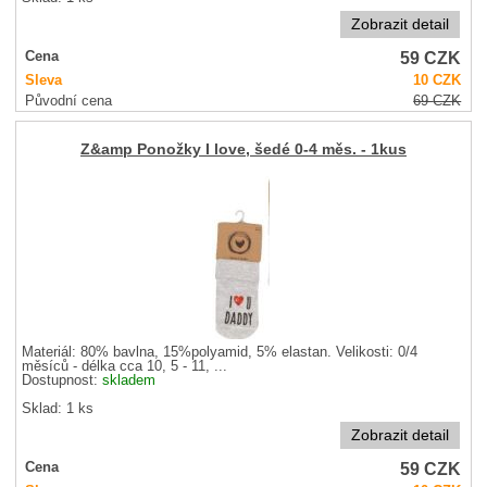
Zobrazit detail
59
CZK
Cena
Sleva
10
CZK
Původní cena
69
CZK
Z&amp Ponožky I love, šedé 0-4 měs. - 1kus
Materiál: 80% bavlna, 15%polyamid, 5% elastan. Velikosti: 0/4
měsíců - délka cca 10, 5 - 11, ...
Dostupnost:
skladem
Sklad: 1 ks
Zobrazit detail
59
CZK
Cena