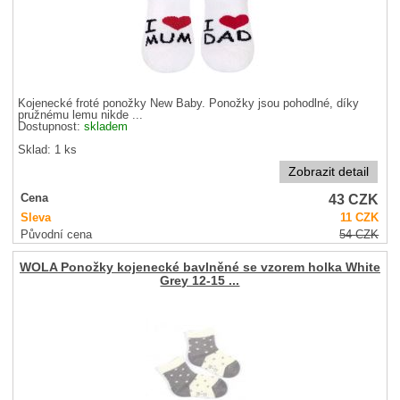
Kojenecké froté ponožky New Baby. Ponožky jsou pohodlné, díky
pružnému lemu nikde ...
Dostupnost:
skladem
Sklad: 1 ks
Zobrazit detail
43
CZK
Cena
Sleva
11
CZK
Původní cena
54
CZK
WOLA Ponožky kojenecké bavlněné se vzorem holka White
Grey 12-15 ...