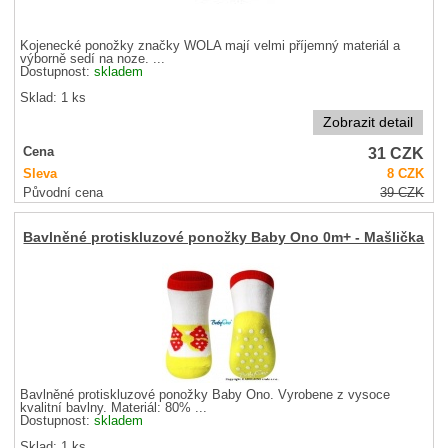
Kojenecké ponožky značky WOLA mají velmi příjemný materiál a
výborně sedí na noze. ...
Dostupnost:
skladem
Sklad: 1 ks
Zobrazit detail
31
CZK
Cena
Sleva
8
CZK
Původní cena
39
CZK
Bavlněné protiskluzové ponožky Baby Ono 0m+ - Mašlička
Bavlněné protiskluzové ponožky Baby Ono. Vyrobene z vysoce
kvalitní bavlny. Materiál: 80% ...
Dostupnost:
skladem
Sklad: 1 ks