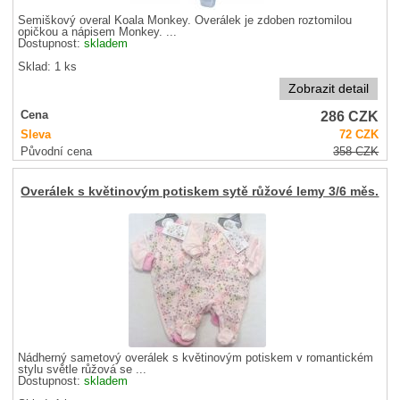
Semiškový overal Koala Monkey. Overálek je zdoben roztomilou
opičkou a nápisem Monkey. ...
Dostupnost:
skladem
Sklad: 1 ks
Zobrazit detail
286
CZK
Cena
Sleva
72
CZK
Původní cena
358
CZK
Overálek s květinovým potiskem sytě růžové lemy 3/6 měs.
Nádherný sametový overálek s květinovým potiskem v romantickém
stylu světle růžová se ...
Dostupnost:
skladem