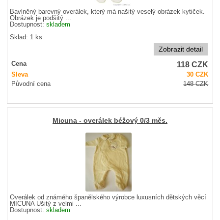
Bavlněný barevný overálek, který má našitý veselý obrázek kytiček.
Obrázek je podšitý ...
Dostupnost:
skladem
Sklad: 1 ks
Zobrazit detail
118
CZK
Cena
Sleva
30
CZK
Původní cena
148
CZK
Micuna - overálek béžový 0/3 měs.
Overálek od známého španělského výrobce luxusních dětských věcí
MICUNA Ušitý z velmi ...
Dostupnost:
skladem