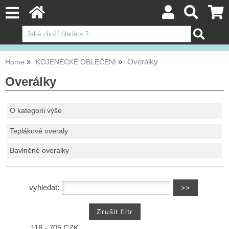
Overálky
Home
KOJENECKÉ OBLEČENÍ
Overálky
O kategorii výše
Teplákové overaly
Bavlněné overálky
vyhledat:
118 - 705 CZK