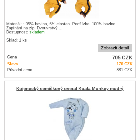
Materiál: : 95% bavlna, 5% elastan. Podšívka: 100% bavlna.
Zapínání na zip. Dvouvrstvý ...
Dostupnost:
skladem
Sklad: 1 ks
Zobrazit detail
705
CZK
Cena
Sleva
176
CZK
Původní cena
881
CZK
Kojenecký semiškový overal Koala Monkey modrý