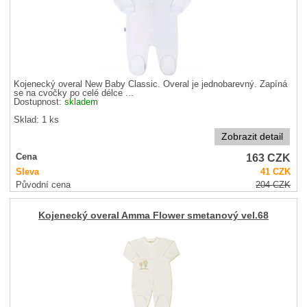
Kojenecký overal New Baby Classic. Overal je jednobarevný. Zapíná
se na cvočky po celé délce ...
Dostupnost:
skladem
Sklad: 1 ks
Zobrazit detail
163
CZK
Cena
Sleva
41
CZK
Původní cena
204
CZK
Kojenecký overal Amma Flower smetanový vel.68