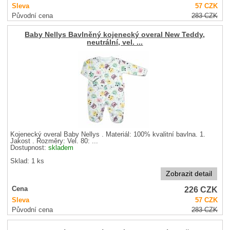
Sleva
57
CZK
Původní cena
283
CZK
Baby Nellys Bavlněný kojenecký overal New Teddy,
neutrální, vel. ...
Kojenecký overal Baby Nellys . Materiál: 100% kvalitní bavlna. 1.
Jakost . Rozměry: Vel. 80: ...
Dostupnost:
skladem
Sklad: 1 ks
Zobrazit detail
226
CZK
Cena
Sleva
57
CZK
Původní cena
283
CZK