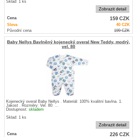
Sklad: 1 ks
Zobrazit detail
159
CZK
Cena
Sleva
40
CZK
Původní cena
199
CZK
Baby Nellys Bavlněný kojenecký overal New Teddy, modrý,
vel. 80
Kojenecký overal Baby Nellys . Materiál: 100% kvalitní bavlna. 1.
Jakost . Rozměry: Vel. 80: ...
Dostupnost:
skladem
Sklad: 1 ks
Zobrazit detail
226
CZK
Cena