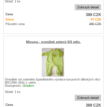
Sklad: 1 ks
Zobrazit detail
388
CZK
Cena
Sleva
97
CZK
Původní cena
485
CZK
Micuna - overálek zelený 0/3 měs.
Overálek od známého španělského výrobce luxusních dětských věcí
MICUNA Ušitý z velmi ...
Dostupnost:
skladem
Sklad: 1 ks
Zobrazit detail
388
CZK
Cena