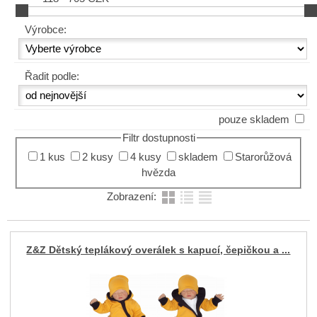
Výrobce:
Řadit podle:
pouze skladem
Filtr dostupnosti
1 kus
2 kusy
4 kusy
skladem
Starorůžová
hvězda
Zobrazení:
Z&Z Dětský teplákový overálek s kapucí, čepičkou a ...