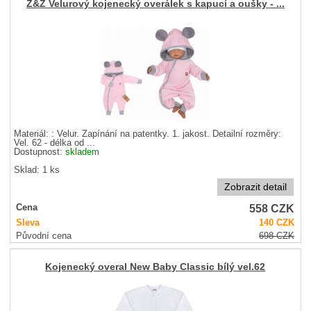
Z&Z Velurový kojenecký overálek s kapucí a oušky - ...
Materiál: : Velur. Zapínání na patentky. 1. jakost. Detailní rozměry:
Vel. 62 - délka od ...
Dostupnost:
skladem
Sklad: 1 ks
Zobrazit detail
558
CZK
Cena
Sleva
140
CZK
Původní cena
698
CZK
Kojenecký overal New Baby Classic bílý vel.62