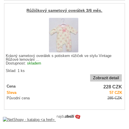
Růžičkový sametový overálek 3/6 měs.
Krásný sametový overálek s potiskem růžiček ve stylu Vintage
Růžové lemování ...
Dostupnost:
skladem
Sklad: 1 ks
Zobrazit detail
228
CZK
Cena
Sleva
57
CZK
Původní cena
285
CZK