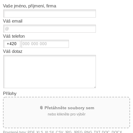
Vaše jméno, příjmení, firma
Váš email
Váš telefon
Váš dotaz
Přílohy
📎 Přetáhněte soubory sem
nebo klikněte pro výběr
Povolené typy: PDF, XLS, XLSX, CSV, JPG, JPEG, PNG, TXT, DOC, DOCX