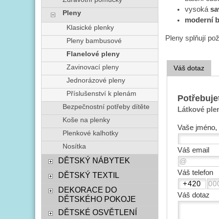
vysoká
sa
Pleny
moderní b
Klasické plenky
Pleny splňují po
Pleny bambusové
Flanelové pleny
Zavinovací pleny
Váš dotaz
Jednorázové pleny
Příslušenství k plenám
Potřebuje
Bezpečnostní potřeby dítěte
Látkové plen
Koše na plenky
Vaše jméno, 
Plenkové kalhotky
Nosítka
Váš email
DĚTSKÝ NÁBYTEK
Váš telefon
DĚTSKÝ TEXTIL
DEKORACE DO
Váš dotaz
DĚTSKÉHO POKOJE
DĚTSKÉ OSVĚTLENÍ