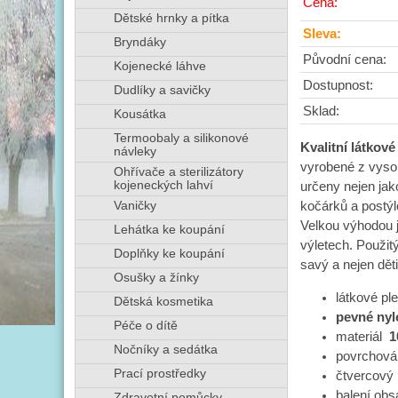
Cena:
Dětské hrnky a pítka
Sleva:
Bryndáky
Původní cena:
Kojenecké láhve
Dostupnost:
Dudlíky a savičky
Sklad:
Kousátka
Termoobaly a silikonové
Kvalitní látkov
návleky
vyrobené z vyso
Ohřívače a sterilizátory
kojeneckých lahví
určeny nejen jak
kočárků a postýl
Vaničky
Velkou výhodou j
Lehátka ke koupání
výletech. Použit
Doplňky ke koupání
savý a nejen dět
Osušky a žínky
látkové pl
Dětská kosmetika
pevné nyl
Péče o dítě
materiál
1
Nočníky a sedátka
povrchová
Prací prostředky
čtvercový
balení ob
Zdravotní pomůcky