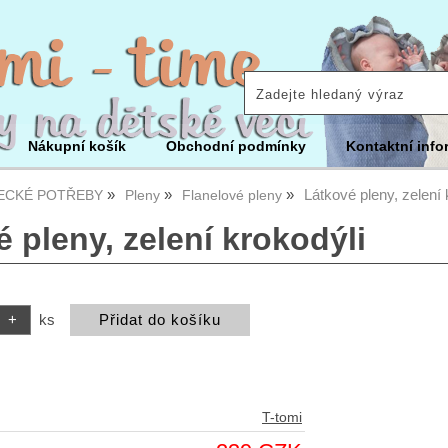
Nákupní košík
Obchodní podmínky
Kontaktní info
Látkové pleny, zelení 
ECKÉ POTŘEBY
Pleny
Flanelové pleny
 pleny, zelení krokodýli
ks
T-tomi