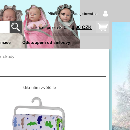
Přihlásit se
Zaregistrovat se
0,00 CZK
Počet položek: 0
rmace
Odstoupení od smlouvy
krokodýli
kliknutím zvětšíte