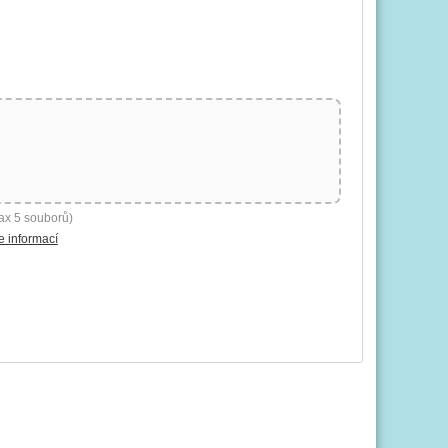
ax 5 souborů)
e informací