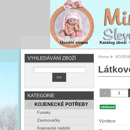
Úvodní strana
Katalog zboží
Home
KOJEN
VYHLEDÁVÁNÍ ZBOŽÍ
Látkové
KATEGORIE
KOJENECKÉ POTŘEBY
Fusaky
Zavinovačky
Výrobce:
Kojenecké nádobí