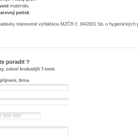
vost
materíálu
arevný potisk
žadavky stanovené vyhláškou MZČR č. 84/2001 Sb. o hygienických po
te poradit ?
y, zelení krokodýli T-tomi
příjmení, firma