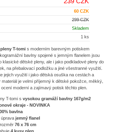
239 CZK
60 CZK
299 CZK
Skladem
1 ks
é pleny T-tomi
s moderním barevným potiskem
kogramážní bavlny spojené s jemným flanelem jsou
o klasické dětské pleny, ale i jako podkladové pleny do
ek, na přebalovací podložku a jiné všestranné využití.
e jejich využití i jako dětská osuška na cestách a
ý materiál je velmi příjemný k dětské pokožce, měkký,
i ocení moderní a zajímavý potisk těchto plen.
eny T-tomi s
vysokou gramáží bavlny 167g/m2
onové okraje - NOVINKA
00% bavlna
 úprava
jemný flanel
 rozměr
76 x 76 cm
sahuje
4 kusy plen