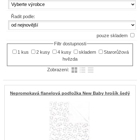
Řadit podle:
pouze skladem
Filtr dostupnosti
1 kus
2 kusy
4 kusy
skladem
Starorůžová
hvězda
Zobrazení:
Nepromokavá flanelová podložka New Baby hrošík šedý