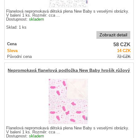
Flanelová nepromokavá dětská plena New Baby s veselými obrázky.
V balení 1 ks. Rozměr: cca ...
Dostupnost:
skladem
Sklad: 1 ks
Zobrazit detail
58
CZK
Cena
Sleva
14
CZK
Původní cena
72
CZK
Nepromokavá flanelová podložka New Baby hrošík růžový
Flanelová nepromokavá dětská plena New Baby s veselými obrázky.
V balení 1 ks. Rozměr: cca ...
Dostupnost:
skladem