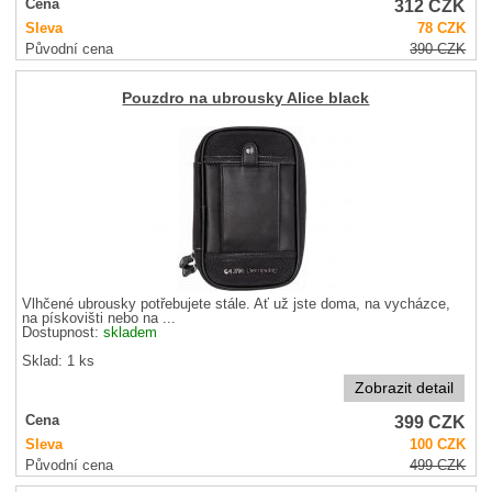
312
CZK
Cena
Sleva
78
CZK
Původní cena
390
CZK
Pouzdro na ubrousky Alice black
Vlhčené ubrousky potřebujete stále. Ať už jste doma, na vycházce,
na pískovišti nebo na ...
Dostupnost:
skladem
Sklad: 1 ks
Zobrazit detail
399
CZK
Cena
Sleva
100
CZK
Původní cena
499
CZK