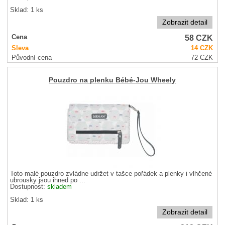
Sklad: 1 ks
Zobrazit detail
58
CZK
Cena
Sleva
14
CZK
Původní cena
72
CZK
Pouzdro na plenku Bébé-Jou Wheely
Toto malé pouzdro zvládne udržet v tašce pořádek a plenky i vlhčené
ubrousky jsou ihned po ...
Dostupnost:
skladem
Sklad: 1 ks
Zobrazit detail