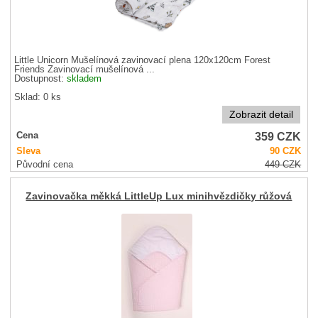
Little Unicorn Mušelínová zavinovací plena 120x120cm Forest
Friends Zavinovací mušelínová ...
Dostupnost:
skladem
Sklad: 0 ks
Zobrazit detail
359
CZK
Cena
Sleva
90
CZK
Původní cena
449
CZK
Zavinovačka měkká LittleUp Lux minihvězdičky růžová