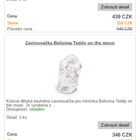
Zobrazit detail
439
CZK
Cena
Sleva
110
CZK
Původní cena
549
CZK
Zavinovačka Belisima Teddy on the moon
Krásná dětská bavlněná zavinovačka pro miminka Belisima Teddy on
the moon. Je vyrobena z ...
Dostupnost:
skladem
Sklad: 1 ks
Zobrazit detail
346
CZK
Cena