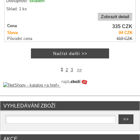
Dostupnost:
skladem
Sklad: 1 ks
Zobrazit detail
335
CZK
Cena
Sleva
84
CZK
Původní cena
419
CZK
1
2
3
>>
VYHLEDÁVÁNÍ ZBOŽÍ
AKCE