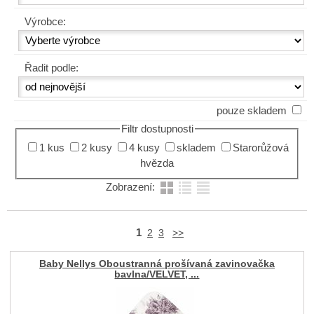
Výrobce:
Řadit podle:
pouze skladem
Filtr dostupnosti
1 kus
2 kusy
4 kusy
skladem
Starorůžová
hvězda
Zobrazení:
1
2
3
>>
Baby Nellys Oboustranná prošívaná zavinovačka
bavlna/VELVET, ...