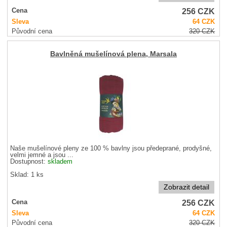
256
CZK
Cena
Sleva
64
CZK
Původní cena
320
CZK
Bavlněná mušelínová plena, Marsala
Naše mušelínové pleny ze 100 % bavlny jsou předeprané, prodyšné,
velmi jemné a jsou ...
Dostupnost:
skladem
Sklad: 1 ks
Zobrazit detail
256
CZK
Cena
Sleva
64
CZK
Původní cena
320
CZK