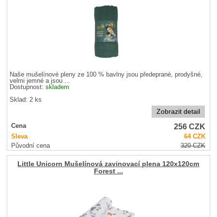
Naše mušelínové pleny ze 100 % bavlny jsou předeprané, prodyšné,
velmi jemné a jsou ...
Dostupnost:
skladem
Sklad: 2 ks
Zobrazit detail
256
CZK
Cena
Sleva
64
CZK
Původní cena
320
CZK
Little Unicorn Mušelínová zavinovací plena 120x120cm
Forest ...