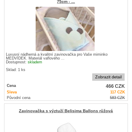
75cm - ...
Luxusní nádherná a kvalitní zavinovačka pro Vaše miminko
MEDVÍDEK. Materiál vaflového ...
Dostupnost:
skladem
Sklad: 1 ks
Zobrazit detail
466
CZK
Cena
Sleva
117
CZK
Původní cena
583
CZK
Zavinovačka s výztuží Belisima Ballons růžová