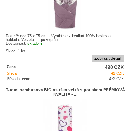
Rozměr cca 75 x 75 cm. - Vyrábí se z kvalitní 100% bavlny a
hebkého Velvetu. - I po vyprání ...
Dostupnost:
skladem
Sklad: 1 ks
Zobrazit detail
430
CZK
Cena
Sleva
42
CZK
Původní cena
472
CZK
T-tomi bambusová BIO osuška velká s potiskem PRÉMIOVÁ
KVALITA - ...