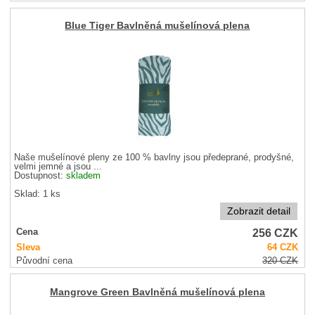
Blue Tiger Bavlněná mušelínová plena
Naše mušelínové pleny ze 100 % bavlny jsou předeprané, prodyšné,
velmi jemné a jsou ...
Dostupnost:
skladem
Sklad: 1 ks
Zobrazit detail
256
CZK
Cena
Sleva
64
CZK
Původní cena
320
CZK
Mangrove Green Bavlněná mušelínová plena