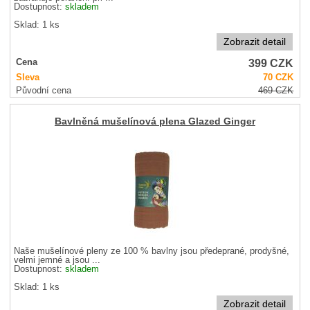
Dostupnost:
skladem
Sklad: 1 ks
Zobrazit detail
399
CZK
Cena
Sleva
70
CZK
Původní cena
469
CZK
Bavlněná mušelínová plena Glazed Ginger
Naše mušelínové pleny ze 100 % bavlny jsou předeprané, prodyšné,
velmi jemné a jsou ...
Dostupnost:
skladem
Sklad: 1 ks
Zobrazit detail