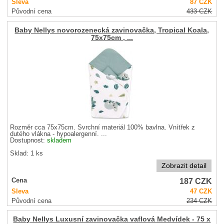
Sleva
87
CZK
Původní cena
433
CZK
Baby Nellys novorozenecká zavinovačka, Tropical Koala,
75x75cm , ...
Rozměr cca 75x75cm. Svrchní materiál 100% bavlna. Vnítřek z
dutého vlákna - hypoalergenní. ...
Dostupnost:
skladem
Sklad: 1 ks
Zobrazit detail
187
CZK
Cena
Sleva
47
CZK
Původní cena
234
CZK
Baby Nellys Luxusní zavinovačka vaflová Medvídek - 75 x