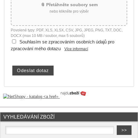
📎 Přetáhněte soubory sem
nebo klikněte pro výběr
Povolené typy: PDF, XLS, XLSX, CSV, JPG, JPEG, PNG, TXT, DOC,
DOCX (max 10 MB / soubor, max 5 souborů)
Souhlasím se zpracováním osobních údajů pro
zpracování mého dotazu
Více informací
VYHLEDÁVÁNÍ ZBOŽÍ