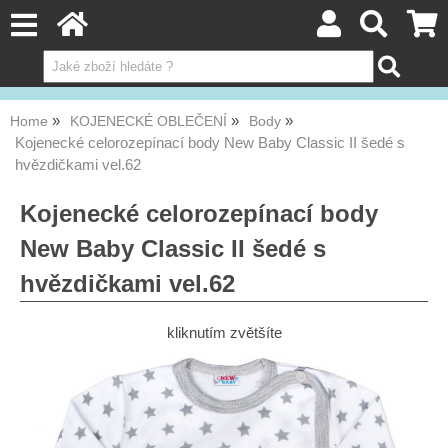
Home
KOJENECKÉ OBLEČENÍ
Body
Kojenecké celorozepínací body New Baby Classic II šedé s
hvězdičkami vel.62
Kojenecké celorozepínací body
New Baby Classic II šedé s
hvězdičkami vel.62
kliknutím zvětšíte