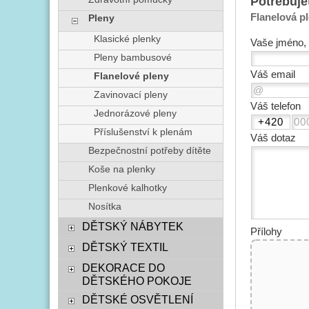
Potřebuje
Flanelová p
Pleny
Klasické plenky
Vaše jméno, 
Pleny bambusové
Váš email
Flanelové pleny
Zavinovací pleny
Váš telefon
Jednorázové pleny
Příslušenství k plenám
Váš dotaz
Bezpečnostní potřeby dítěte
Koše na plenky
Plenkové kalhotky
Nosítka
DĚTSKÝ NÁBYTEK
Přílohy
DĚTSKÝ TEXTIL
DEKORACE DO
DĚTSKÉHO POKOJE
DĚTSKÉ OSVĚTLENÍ