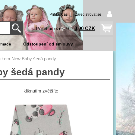
Přihlásit se
Zaregistrovat se
0,00 CZK
Počet položek: 0
rmace
Odstoupení od smlouvy
tiskem New Baby šedá pandy
by šedá pandy
kliknutím zvětšíte