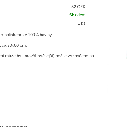
52 CZK
Skladem
1 ks
s potiskem ze 100% bavlny.
cca 70x80 cm.
ní může být tmavší(světlejší) než je vyznačeno na