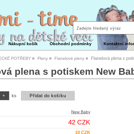
Nákupní košík
Obchodní podmínky
Kontaktní info
Flanelová plena s po
ECKÉ POTŘEBY
Pleny
Flanelové pleny
ová plena s potiskem New Ba
ks
New Baby
42 CZK
10 CZK