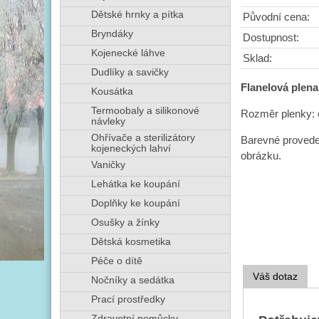
Dětské hrnky a pítka
Původní cena:
Bryndáky
Dostupnost:
Kojenecké láhve
Sklad:
Dudlíky a savičky
Flanelová plena
Kousátka
Termoobaly a silikonové
Rozměr plenky: 
návleky
Ohřívače a sterilizátory
Barevné provede
kojeneckých lahví
obrázku.
Vaničky
Lehátka ke koupání
Doplňky ke koupání
Osušky a žínky
Dětská kosmetika
Péče o dítě
Váš dotaz
Nočníky a sedátka
Prací prostředky
Zdravotní pomůcky