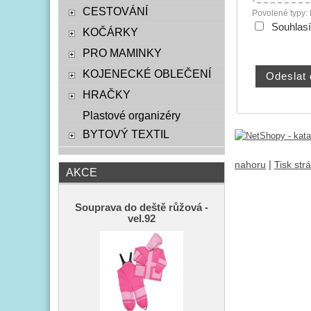
CESTOVÁNÍ
Povolené typy:
Souhlas
KOČÁRKY
PRO MAMINKY
KOJENECKÉ OBLEČENÍ
HRAČKY
Plastové organizéry
BYTOVÝ TEXTIL
|
nahoru
Tisk str
AKCE
Souprava do deště růžová -
vel.92