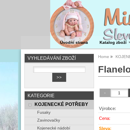
Úvodní strana
Katalog zboží
Home
KOJEN
VYHLEDÁVÁNÍ ZBOŽÍ
Flanel
KATEGORIE
KOJENECKÉ POTŘEBY
Výrobce:
Fusaky
Cena:
Zavinovačky
Kojenecké nádobí
Sleva: