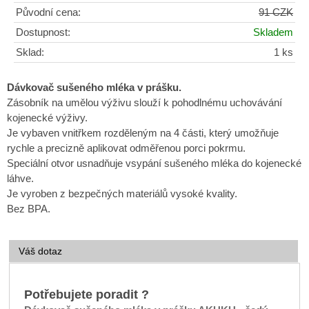
Původní cena:
91 CZK
Dostupnost:
Skladem
Sklad:
1 ks
Dávkovač sušeného mléka v prášku.
Zásobník na umělou výživu slouží k pohodlnému uchovávání
kojenecké výživy.
Je vybaven vnitřkem rozděleným na 4 části, který umožňuje
rychle a precizně aplikovat odměřenou porci pokrmu.
Speciální otvor usnadňuje vsypání sušeného mléka do kojenecké
láhve.
Je vyroben z bezpečných materiálů vysoké kvality.
Bez BPA.
Váš dotaz
Potřebujete poradit ?