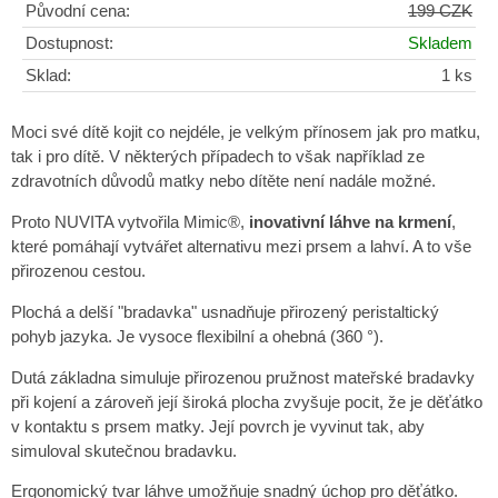
Původní cena:
199 CZK
Dostupnost:
Skladem
Sklad:
1 ks
Moci své dítě kojit co nejdéle, je velkým přínosem jak pro matku,
tak i pro dítě. V některých případech to však například ze
zdravotních důvodů matky nebo dítěte není nadále možné.
Proto NUVITA vytvořila Mimic®,
inovativní láhve na krmení
,
které pomáhají vytvářet alternativu mezi prsem a lahví. A to vše
přirozenou cestou.
Plochá a delší "bradavka" usnadňuje přirozený peristaltický
pohyb jazyka. Je vysoce flexibilní a ohebná (360 °).
Dutá základna simuluje přirozenou pružnost mateřské bradavky
při kojení a zároveň její široká plocha zvyšuje pocit, že je děťátko
v kontaktu s prsem matky. Její povrch je vyvinut tak, aby
simuloval skutečnou bradavku.
Ergonomický tvar láhve umožňuje snadný úchop pro děťátko.