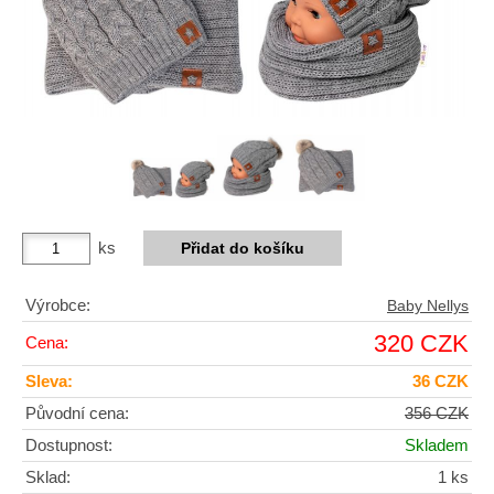
ks
Výrobce:
Baby Nellys
320 CZK
Cena:
Sleva:
36 CZK
Původní cena:
356 CZK
Dostupnost:
Skladem
Sklad:
1 ks