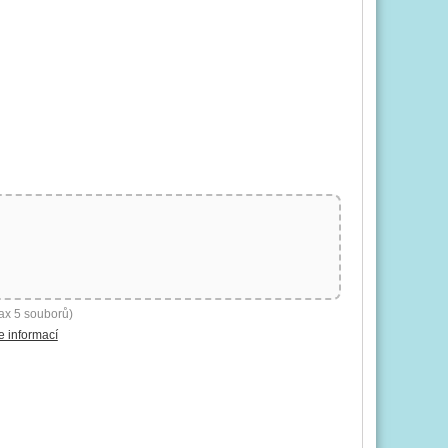
ax 5 souborů)
e informací