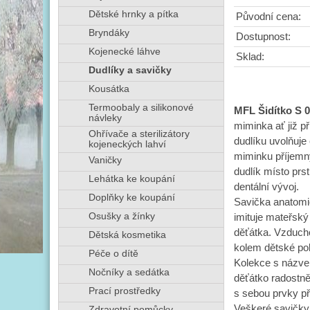
Dětské hrnky a pítka
Původní cena:
Bryndáky
Dostupnost:
Kojenecké láhve
Sklad:
Dudlíky a savičky
Kousátka
Termoobaly a silikonové
MFL Šidítko S 
návleky
miminka ať již p
Ohřívače a sterilizátory
dudlíku uvolňuje 
kojeneckých lahví
miminku příjemný
Vaničky
dudlík místo prst
Lehátka ke koupání
dentální vývoj.
Doplňky ke koupání
Savička anatomi
Osušky a žínky
imituje mateřský
děťátka. Vzduch
Dětská kosmetika
kolem dětské po
Péče o dítě
Kolekce s názvem
Nočníky a sedátka
děťátko radostně
Prací prostředky
s sebou prvky pří
Veškeré savičky 
Zdravotní pomůcky