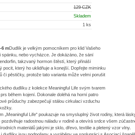
129 CZK
Skladem
1 ks
0-6 m
Dudlík je velkým pomocníkem pro klid Vašeho
ři spánku, nebo vycházce. Je dokázáno, že sání
endorfin, takzvaný hormon štěstí, který přináší
 pocit, který ho uklidňuje a konejší. Dopřejte miminku
ů či pěstičky, protože tato varianta může velmi porušit
ckého dudlíku z kolekce Meaningful Life svým tvarem
 prs během kojení. Dokonale doléhá na horní patro
ové průduchy zabezpečují stálou cirkulaci vzduchu
kožky.
 „Meaningful Life“ poukazuje na smysluplný život rodiny, která láskyp
 pozdvihuje radostnou náladu v rodině a otevírá srdce všem zúčast
rodních materiálů jakými je sklo, dřevo, textilie a pletený vzor vlny.
i dudlíky jsou podpořeny a vyráběny ve spolupráci s Asociací španěl