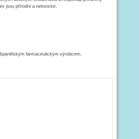
x jsou přírodní a netoxické.
né španělským farmaceutickým výrobcem.