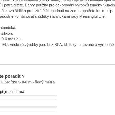
ů i patra dítěte. Barvy použity pro dekorování výrobků značky Suavine
te svá šidítka proti ztrátě či upadnutí na zem a opatřete k nim klip.
dostně kombinovat s šidítky i lahvičkami řady Meaningful Life.
natomická.
 silikon.
 0-6 měsíců.
i EU. Veškeré výrobky jsou bez BPA, klinicky testované a vyrobe
te poradit ?
L Šidítko S 0-6 m - šedý méďa
příjmení, firma