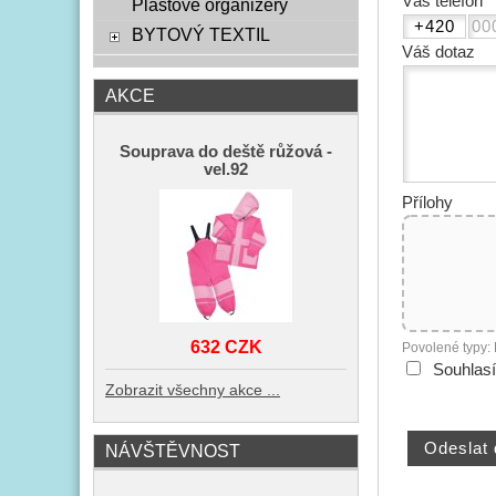
Váš telefon
Plastové organizéry
BYTOVÝ TEXTIL
Váš dotaz
AKCE
Souprava do deště růžová -
vel.92
Přílohy
632 CZK
Povolené typy:
Souhlas
Zobrazit všechny akce ...
NÁVŠTĚVNOST