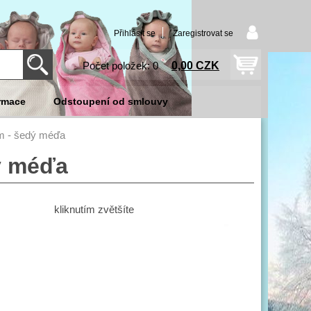
Přihlásit se
Zaregistrovat se
0,00 CZK
Počet položek: 0
rmace
Odstoupení od smlouvy
 m - šedý méďa
ý méďa
kliknutím zvětšíte