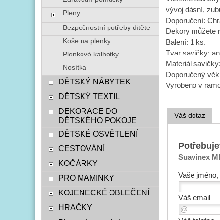
vývoj dásní, zub
Pleny
Doporučení: Chraň
Bezpečnostní potřeby dítěte
Dekory můžete ra
Koše na plenky
Balení: 1 ks.
Tvar savičky: a
Plenkové kalhotky
Materiál savičky:
Nosítka
Doporučený věk:
DĚTSKÝ NÁBYTEK
Vyrobeno v rámc
DĚTSKÝ TEXTIL
DEKORACE DO
Váš dotaz
DĚTSKÉHO POKOJE
DĚTSKÉ OSVĚTLENÍ
Potřebuje
CESTOVÁNÍ
Suavinex MF
KOČÁRKY
Vaše jméno, 
PRO MAMINKY
KOJENECKÉ OBLEČENÍ
Váš email
HRAČKY