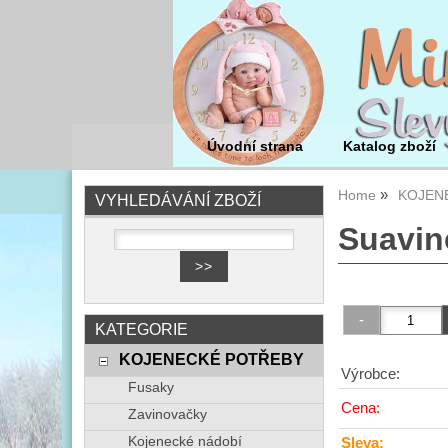
Úvodní strana
Katalog zboží
Home
KOJEN
VYHLEDÁVÁNÍ ZBOŽÍ
Suavin
KATEGORIE
KOJENECKÉ POTŘEBY
Výrobce:
Fusaky
Cena:
Zavinovačky
Kojenecké nádobí
Sleva: