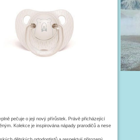
lně pečuje o její nový přírůstek. Právě přicházející
něným. Kolekce je inspirována nápady prarodičů a nese
ských dětských ortodontistů a respektují přirozený