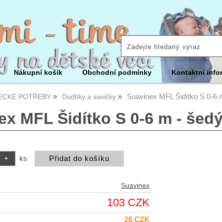
Nákupní košík
Obchodní podmínky
Kontaktní info
Suavinex MFL Šidítko S 0-6
ECKÉ POTŘEBY
Dudlíky a savičky
ex MFL Šidítko S 0-6 m - šed
ks
Suavinex
103 CZK
26 CZK