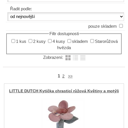
Řadit podle:
pouze skladem
Filtr dostupnosti
1 kus
2 kusy
4 kusy
skladem
Starorůžová
hvězda
Zobrazení:
1
2
>>
LITTLE DUTCH Kytička chrasticí růžová Květiny a motýli