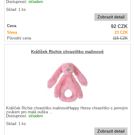
Dostupnost:
skladem
Sklad: 1 ks
Zobrazit detail
92
CZK
Cena
Sleva
23
CZK
Původní cena
115
CZK
Králíček Richie chrastítko malinové
Králíček Richie chrastítko malinovéHappy Horse chrastítko s jemným
zvukem pro malá ouška ...
Dostupnost:
skladem
Sklad: 1 ks
Zobrazit detail