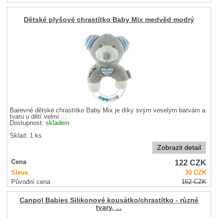
Dětské plyšové chrastítko Baby Mix medvěd modrý
Barevné dětské chrastítko Baby Mix je díky svým veselým barvám a
tvaru u dětí velmi ...
Dostupnost:
skladem
Sklad: 1 ks
Zobrazit detail
122
CZK
Cena
Sleva
30
CZK
Původní cena
152
CZK
Canpol Babies Silikonové kousátko/chrastítko - různé
tvary, ...