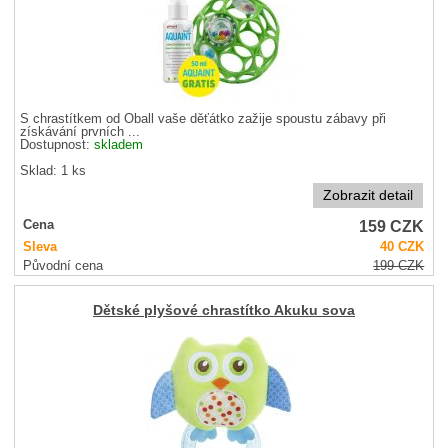
S chrastítkem od Oball vaše děťátko zažije spoustu zábavy při
získávání prvních ...
Dostupnost:
skladem
Sklad: 1 ks
Zobrazit detail
159
CZK
Cena
Sleva
40
CZK
Původní cena
199
CZK
Dětské plyšové chrastítko Akuku sova