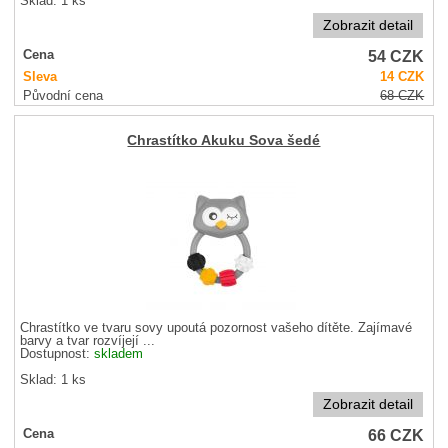
Sklad: 1 ks
Zobrazit detail
54
CZK
Cena
Sleva
14
CZK
Původní cena
68
CZK
Chrastítko Akuku Sova šedé
Chrastítko ve tvaru sovy upoutá pozornost vašeho dítěte. Zajímavé
barvy a tvar rozvíjejí ...
Dostupnost:
skladem
Sklad: 1 ks
Zobrazit detail
66
CZK
Cena