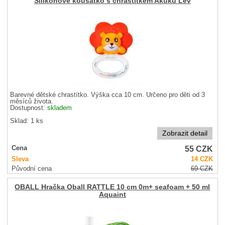
Silikonové kousátko s chrastítkem Akuku Lev
Barevné dětské chrastítko. Výška cca 10 cm. Určeno pro děti od 3
měsíců života.
Dostupnost:
skladem
Sklad: 1 ks
Zobrazit detail
55
CZK
Cena
Sleva
14
CZK
Původní cena
69
CZK
OBALL Hračka Oball RATTLE 10 cm 0m+ seafoam + 50 ml
Aquaint