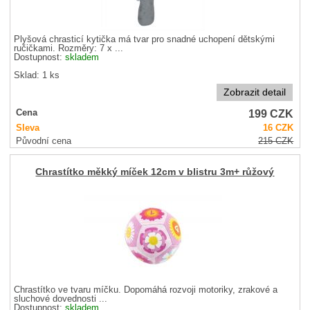
Plyšová chrasticí kytička má tvar pro snadné uchopení dětskými
ručičkami. Rozměry: 7 x ...
Dostupnost:
skladem
Sklad: 1 ks
Zobrazit detail
199
CZK
Cena
Sleva
16
CZK
Původní cena
215
CZK
Chrastítko měkký míček 12cm v blistru 3m+ růžový
Chrastítko ve tvaru míčku. Dopomáhá rozvoji motoriky, zrakové a
sluchové dovednosti ...
Dostupnost:
skladem