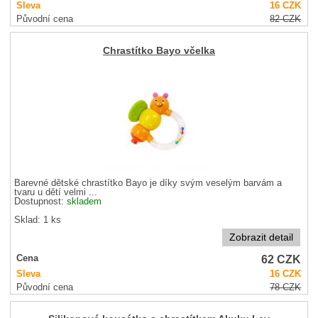
Sleva
16
CZK
Původní cena
82
CZK
Chrastítko Bayo včelka
Barevné dětské chrastítko Bayo je díky svým veselým barvám a
tvaru u dětí velmi ...
Dostupnost:
skladem
Sklad: 1 ks
Zobrazit detail
62
CZK
Cena
Sleva
16
CZK
Původní cena
78
CZK