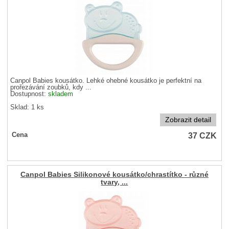
Canpol Babies kousátko. Lehké ohebné kousátko je perfektní na
prořezávání zoubků, kdy ...
Dostupnost:
skladem
Sklad: 1 ks
Zobrazit detail
37
CZK
Cena
Canpol Babies Silikonové kousátko/chrastítko - různé
tvary, ...