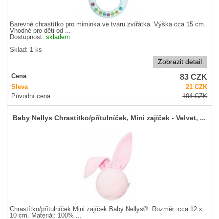
Barevné chrastítko pro miminka ve tvaru zvířátka. Výška cca 15 cm.
Vhodné pro děti od ...
Dostupnost:
skladem
Sklad: 1 ks
Zobrazit detail
83
CZK
Cena
Sleva
21
CZK
Původní cena
104
CZK
Baby Nellys Chrastítko/přítulníček, Mini zajíček - Velvet, ...
Chrastítko/přítulníček Mini zajíček Baby Nellys®. Rozměr: cca 12 x
10 cm. Materiál: 100% ...