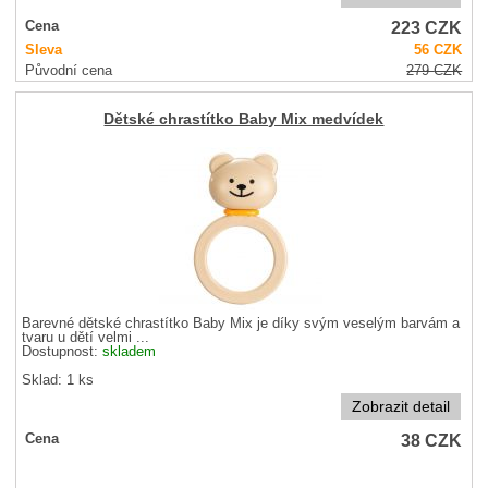
223
CZK
Cena
Sleva
56
CZK
Původní cena
279
CZK
Dětské chrastítko Baby Mix medvídek
Barevné dětské chrastítko Baby Mix je díky svým veselým barvám a
tvaru u dětí velmi ...
Dostupnost:
skladem
Sklad: 1 ks
Zobrazit detail
38
CZK
Cena