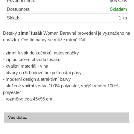
Původní cena:
903 CZK
Dostupnost:
Skladem
Sklad:
1 ks
Dětský
zimní fusák
Womar. Barevné provedení je vyznačeno na
obrázku. Odstín barvy se může mírně lišit.
- zimní fusák do kočárků, autosedačky
- zip po celém obvodu fusáku
- kvalitní materiál - vlna
- otvory na 5-bodové bezpečnostní pásy
- moderní design a atraktivní barvy
- složení: vnitřní vrstva 100% polyester, vnější vrstva 100%
polyester
- rozměry: cca 45x95 cm
Váš dotaz