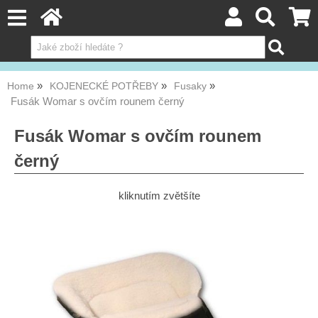
Home
KOJENECKÉ POTŘEBY
Fusaky
Fusák Womar s ovčím rounem černý
Fusák Womar s ovčím rounem
černý
kliknutím zvětšíte