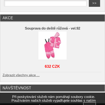
AKCE
Souprava do deště růžová - vel.92
632 CZK
Zobrazit všechny akce ...
NÁVŠTĚVNOST
Při poskytování služeb nám pomáhají soubory cookie.
Používáním našich služeb vyjadřujete souhlas s naším