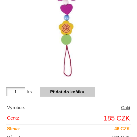
ks
Výrobce:
Goki
185 CZK
Cena:
Sleva:
46 CZK