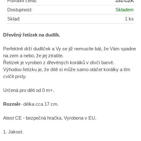
Původní cena:
231 CZK
Dostupnost:
Skladem
Sklad:
1 ks
Dřevěný řetízek na dudlík.
Perfektně drží dudlíček a Vy se již nemusíte bát, že Vám spadne
na zem a nebo, že jej ztratíte.
Řetízek je vyroben z dřevěných korálků v dívčí barvě.
Výhodou řetízku je, že dítě si může samo otáčet korálky a tím
cvičit prsty.
Určená pro děti od 0 m+.
Rozměr
- délka cca 17 cm.
Atest CE - bezpečná hračka. Vyrobena v EU.
1. Jakost.