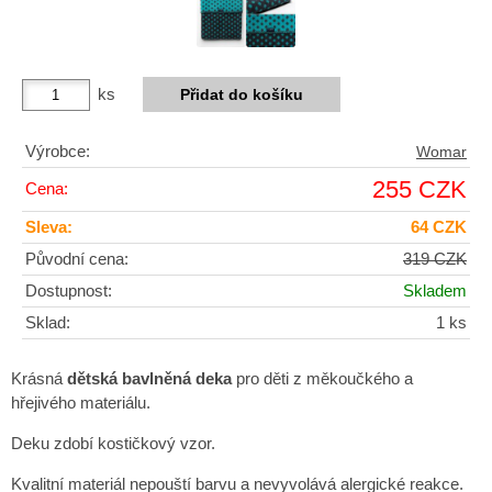
ks
Výrobce:
Womar
255 CZK
Cena:
Sleva:
64 CZK
Původní cena:
319 CZK
Dostupnost:
Skladem
Sklad:
1 ks
Krásná
dětská bavlněná deka
pro děti z měkoučkého a
hřejivého materiálu.
Deku zdobí kostičkový vzor.
Kvalitní materiál nepouští barvu a nevyvolává alergické reakce.