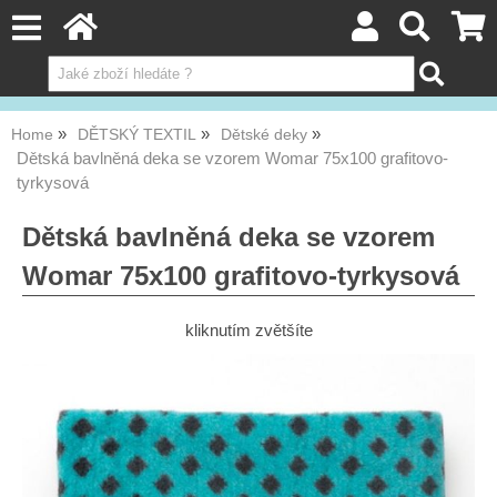
Home
DĚTSKÝ TEXTIL
Dětské deky
Dětská bavlněná deka se vzorem Womar 75x100 grafitovo-
tyrkysová
Dětská bavlněná deka se vzorem
Womar 75x100 grafitovo-tyrkysová
kliknutím zvětšíte