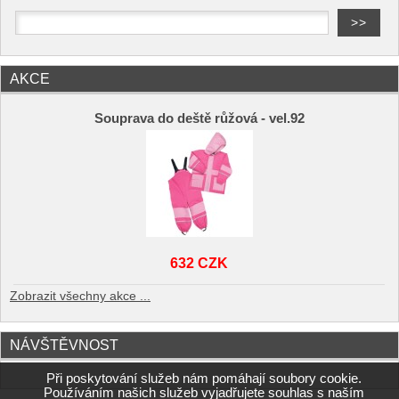
AKCE
Souprava do deště růžová - vel.92
632 CZK
Zobrazit všechny akce ...
NÁVŠTĚVNOST
Při poskytování služeb nám pomáhají soubory cookie.
Používáním našich služeb vyjadřujete souhlas s naším