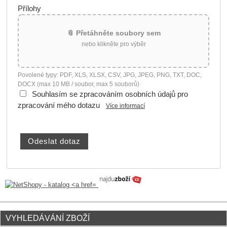
Přílohy
📎 Přetáhněte soubory sem
nebo klikněte pro výběr
Povolené typy: PDF, XLS, XLSX, CSV, JPG, JPEG, PNG, TXT, DOC,
DOCX (max 10 MB / soubor, max 5 souborů)
Souhlasím se zpracováním osobních údajů pro
zpracování mého dotazu
Více informací
VYHLEDÁVÁNÍ ZBOŽÍ