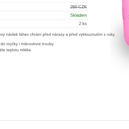
260 CZK
Skladem
2 ks
vý návlek láhev chrání před nárazy a před vyklouznutím z ruky. 
 do myčky i mikrovlnné trouby.
le teplotu mléka