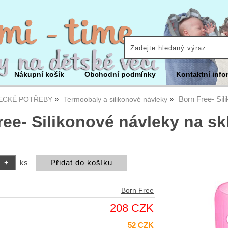
Nákupní košík
Obchodní podmínky
Kontaktní info
Born Free- Sil
ECKÉ POTŘEBY
Termoobaly a silikonové návleky
ree- Silikonové návleky na s
ks
Born Free
208 CZK
52 CZK