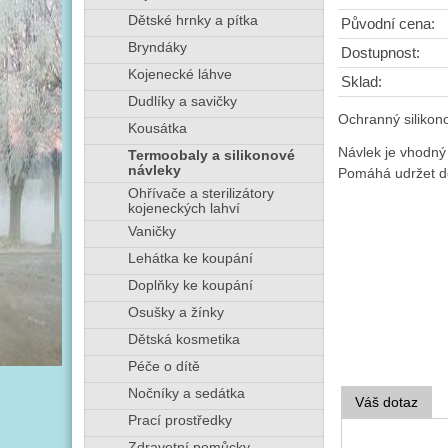
Dětské hrnky a pítka
Původní cena:
Bryndáky
Dostupnost:
Kojenecké láhve
Sklad:
Dudlíky a savičky
Ochranný silikono
Kousátka
Návlek je vhodný
Termoobaly a silikonové
návleky
Pomáhá udržet dé
Ohřívače a sterilizátory
kojeneckých lahví
Vaničky
Lehátka ke koupání
Doplňky ke koupání
Osušky a žínky
Dětská kosmetika
Péče o dítě
Nočníky a sedátka
Váš dotaz
Prací prostředky
Zdravotní pomůcky