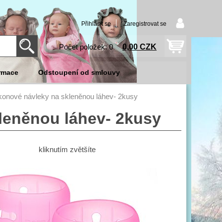
Přihlásit se
Zaregistrovat se
0,00 CZK
Počet položek: 0
rmace
Odstoupení od smlouvy
ikonové návleky na skleněnou láhev- 2kusy
kleněnou láhev- 2kusy
kliknutím zvětšíte