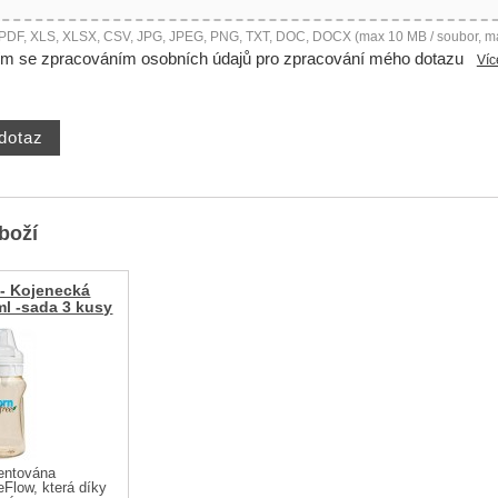
 PDF, XLS, XLSX, CSV, JPG, JPEG, PNG, TXT, DOC, DOCX (max 10 MB / soubor, m
ím se zpracováním osobních údajů pro zpracování mého dotazu
Víc
zboží
 - Kojenecká
ml -sada 3 kusy
tentována
eFlow, která díky