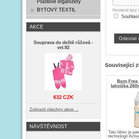
Plastové organizéry
BYTOVÝ TEXTIL
Povolené typy:
Souhlas
AKCE
Souprava do deště růžová -
vel.92
Související 
Born Free
lahvička 260
632 CZK
Zobrazit všechny akce ...
NÁVŠTĚVNOST
Tato láhev je pa
technologií Activ