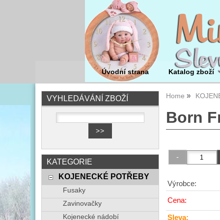
Úvodní strana
Katalog zboží
Home
KOJEN
VYHLEDÁVÁNÍ ZBOŽÍ
Born F
KATEGORIE
KOJENECKÉ POTŘEBY
Výrobce:
Fusaky
Cena:
Zavinovačky
Kojenecké nádobí
Sleva: