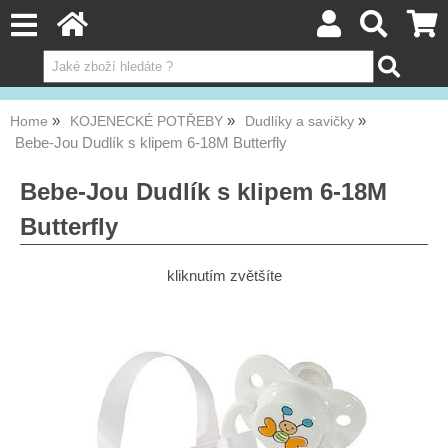
Home
KOJENECKÉ POTŘEBY
Dudlíky a savičky
Bebe-Jou Dudlík s klipem 6-18M Butterfly
Bebe-Jou Dudlík s klipem 6-18M
Butterfly
kliknutím zvětšíte