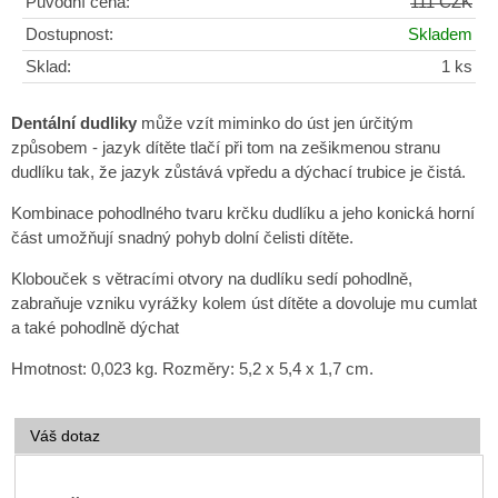
Původní cena:
111 CZK
Dostupnost:
Skladem
Sklad:
1 ks
Dentální dudliky
může vzít miminko do úst jen úrčitým
způsobem - jazyk dítěte tlačí při tom na zešikmenou stranu
dudlíku tak, že jazyk zůstává vpředu a dýchací trubice je čistá.
Kombinace pohodlného tvaru krčku dudlíku a jeho konická horní
část umožňují snadný pohyb dolní čelisti dítěte.
Klobouček s větracími otvory na dudlíku sedí pohodlně,
zabraňuje vzniku vyrážky kolem úst dítěte a dovoluje mu cumlat
a také pohodlně dýchat
Hmotnost: 0,023 kg. Rozměry: 5,2 x 5,4 x 1,7 cm.
Váš dotaz