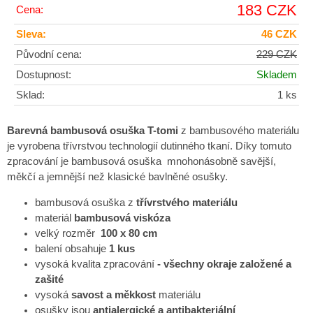
183 CZK
Cena:
Sleva:
46 CZK
Původní cena:
229 CZK
Dostupnost:
Skladem
Sklad:
1 ks
Barevná bambusová osuška T-tomi
z bambusového materiálu
je vyrobena třívrstvou technologií dutinného tkaní. Díky tomuto
zpracování je bambusová osuška mnohonásobně savější,
měkčí a jemnější než klasické bavlněné osušky.
bambusová osuška z
třívrstvého materiálu
materiál
bambusová viskóza
velký rozměr
100 x 80 cm
balení obsahuje
1 kus
vysoká kvalita zpracování
- všechny okraje založené a
zašité
vysoká
savost a měkkost
materiálu
osušky jsou
antialergické a antibakteriální