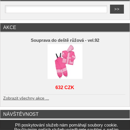
AKCE
Souprava do deště růžová - vel.92
632 CZK
Zobrazit všechny akce ...
NÁVŠTĚVNOST
Při poskytování služeb nám pomáhají soubory cookie.
Používáním našich služeb vyjadřujete souhlas s naším