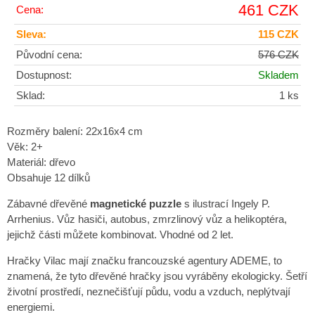
461 CZK
Cena:
Sleva:
115 CZK
Původní cena:
576 CZK
Dostupnost:
Skladem
Sklad:
1 ks
Rozměry balení: 22x16x4 cm
Věk: 2+
Materiál: dřevo
Obsahuje 12 dílků
Zábavné dřevěné
magnetické puzzle
s ilustrací Ingely P.
Arrhenius. Vůz hasiči, autobus, zmrzlinový vůz a helikoptéra,
jejichž části můžete kombinovat. Vhodné od 2 let.
Hračky Vilac mají značku francouzské agentury ADEME, to
znamená, že tyto dřevěné hračky jsou vyráběny ekologicky. Šetří
životní prostředí, neznečišťují půdu, vodu a vzduch, neplýtvají
energiemi.