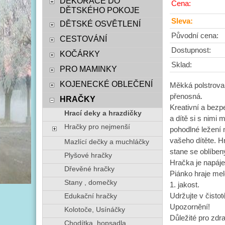
DEKORACE DO
Cena:
DĚTSKÉHO POKOJE
Sleva:
DĚTSKÉ OSVĚTLENÍ
Původní cena:
CESTOVÁNÍ
Dostupnost:
KOČÁRKY
Sklad:
PRO MAMINKY
KOJENECKÉ OBLEČENÍ
Měkká polstrova
přenosná.
HRAČKY
Kreativní a bezp
Hrací deky a hrazdičky
a dítě si s nimi
Hračky pro nejmenší
pohodlné ležení
vašeho dítěte. H
Mazlící dečky a muchláčky
stane se oblíbe
Plyšové hračky
Hračka je napáje
Dřevěné hračky
Piánko hraje mel
Stany , domečky
1. jakost.
Udržujte v čisto
Edukační hračky
Upozornění!
Kolotoče, Usínáčky
Důležité pro zdr
Chodítka, hopsadla