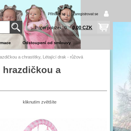
Přihlásit se
Zaregistrovat se
0,00 CZK
Počet položek: 0
rmace
Odstoupení od smlouvy
razdičkou a chrastítky, Létající drak - růžová
s hrazdičkou a
kliknutím zvětšíte