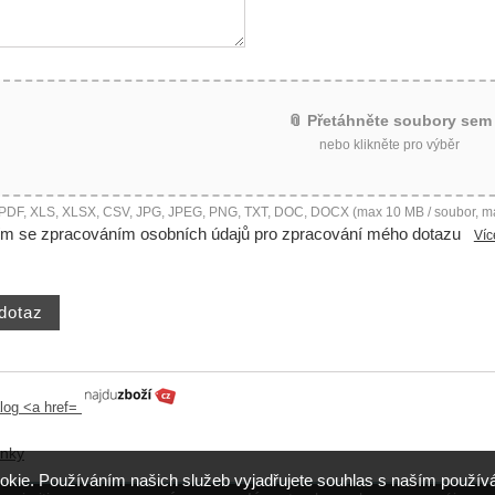
📎 Přetáhněte soubory sem
nebo klikněte pro výběr
 PDF, XLS, XLSX, CSV, JPG, JPEG, PNG, TXT, DOC, DOCX (max 10 MB / soubor, m
ím se zpracováním osobních údajů pro zpracování mého dotazu
Víc
ánky
okie. Používáním našich služeb vyjadřujete souhlas s naším použ