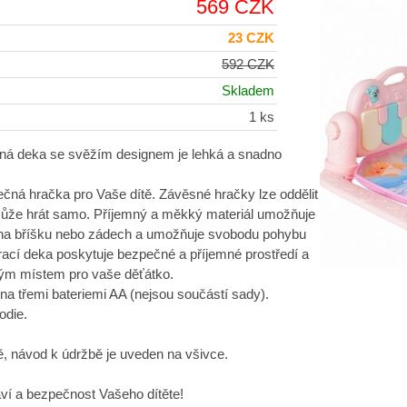
569 CZK
23 CZK
592 CZK
Skladem
1 ks
ná deka se svěžím designem je lehká a snadno
ečná hračka pro Vaše dítě. Závěsné hračky lze oddělit
 může hrát samo. Příjemný a měkký materiál umožňuje
 na bříšku nebo zádech a umožňuje svobodu pohybu
rací deka poskytuje bezpečné a příjemné prostředí a
ným místem pro vaše děťátko.
na třemi bateriemi AA (nejsou součástí sady).
odie.
tě, návod k údržbě je uveden na všivce.
aví a bezpečnost Vašeho dítěte!