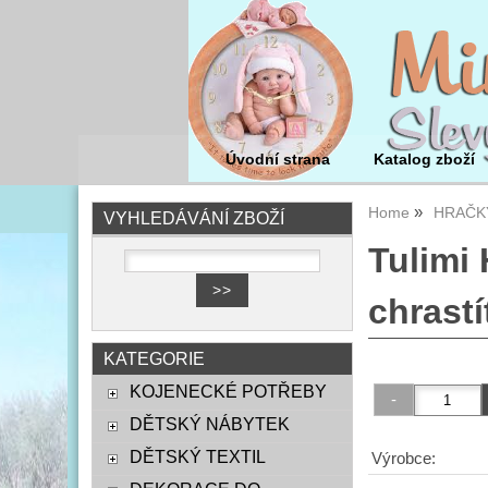
Úvodní strana
Katalog zboží
Home
HRAČK
VYHLEDÁVÁNÍ ZBOŽÍ
Tulimi 
chrastí
KATEGORIE
KOJENECKÉ POTŘEBY
DĚTSKÝ NÁBYTEK
DĚTSKÝ TEXTIL
Výrobce: