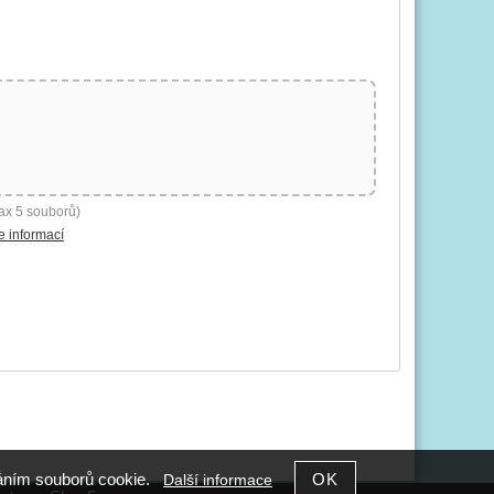
ax 5 souborů)
e informací
íváním souborů cookie.
Další informace