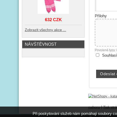
Přílohy
632 CZK
Zobrazit všechny akce ...
NÁVŠTĚVNOST
Povolené typy:
Souhlas
|
nahoru
Tisk str
Při poskytování služeb nám pomáhají soubory co