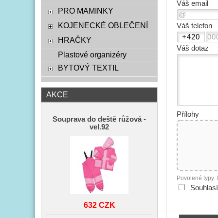
Váš email
PRO MAMINKY
KOJENECKÉ OBLEČENÍ
Váš telefon
HRAČKY
Váš dotaz
Plastové organizéry
BYTOVÝ TEXTIL
AKCE
Přílohy
Souprava do deště růžová -
vel.92
Povolené typy:
Souhlas
632 CZK