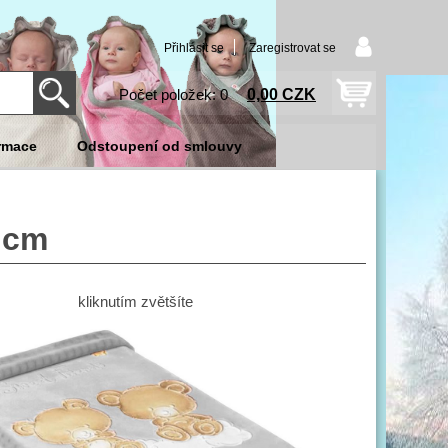
Přihlásit se
Zaregistrovat se
0,00 CZK
Počet položek: 0
rmace
Odstoupení od smlouvy
0 cm
kliknutím zvětšíte