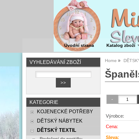
Úvodní strana
Katalog zboží
Home
DĚTSKÝ
VYHLEDÁVÁNÍ ZBOŽÍ
Španěl
KATEGORIE
KOJENECKÉ POTŘEBY
Výrobce:
DĚTSKÝ NÁBYTEK
Cena:
DĚTSKÝ TEXTIL
Sleva:
Povlečení do postýlky