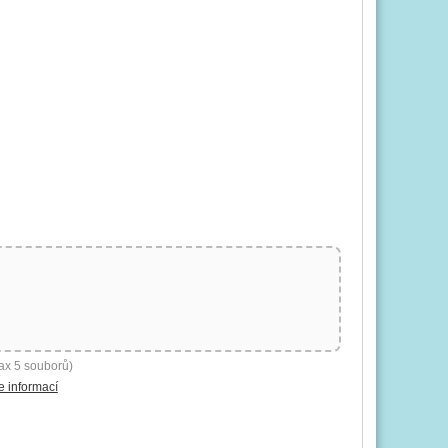
ax 5 souborů)
e informací