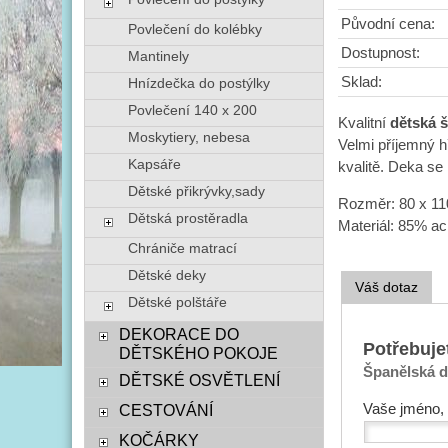
Původní cena:
Povlečení do kolébky
Dostupnost:
Mantinely
Sklad:
Hnízdečka do postýlky
Povlečení 140 x 200
Kvalitní
dětská š
Moskytiery, nebesa
Velmi příjemný hř
Kapsáře
kvalitě. Deka se
Dětské přikrývky,sady
Rozměr:
80 x 1
Dětská prostěradla
Materiál:
85% acr
Chrániče matrací
Dětské deky
Váš dotaz
Dětské polštáře
DEKORACE DO
Potřebuje
DĚTSKÉHO POKOJE
Španělská de
DĚTSKÉ OSVĚTLENÍ
Vaše jméno, 
CESTOVÁNÍ
KOČÁRKY