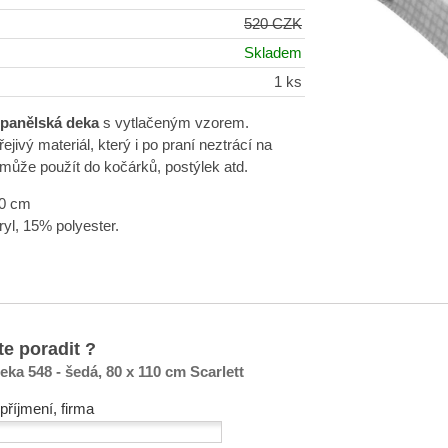
520 CZK
Skladem
1 ks
panělská deka
s vytlačeným vzorem.
ejivý materiál, který i po praní neztrácí na
 může použít do kočárků, postýlek atd.
10 cm
yl, 15% polyester.
te poradit ?
ka 548 - šedá, 80 x 110 cm Scarlett
příjmení, firma