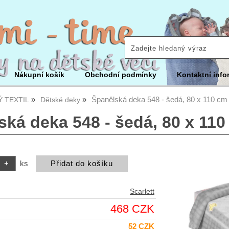
Nákupní košík
Obchodní podmínky
Kontaktní info
Španělská deka 548 - šedá, 80 x 110 cm
 TEXTIL
Dětské deky
ská deka 548 - šedá, 80 x 11
ks
Scarlett
468 CZK
52 CZK