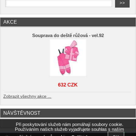
AKCE
Souprava do deště růžová - vel.92
632 CZK
Zobrazit všechny akce ...
NÁVŠTĚVNOST
Při poskytování služeb nám pomáhají soubory cookie.
Používáním našich služeb vyjadřujete souhlas s naším