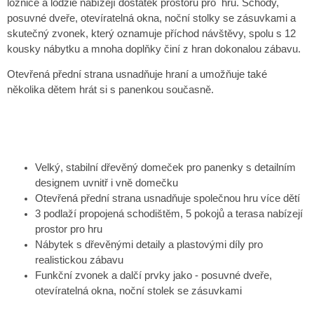
ložnice a lodžie nabízejí dostatek prostoru pro hru. Schody,
posuvné dveře, otevíratelná okna, noční stolky se zásuvkami a
skutečný zvonek, který oznamuje příchod návštěvy, spolu s 12
kousky nábytku a mnoha doplňky činí z hran dokonalou zábavu.
Otevřená přední strana usnadňuje hraní a umožňuje také
několika dětem hrát si s panenkou současně.
Velký, stabilní dřevěný domeček pro panenky s detailním
designem uvnitř i vně domečku
Otevřená přední strana usnadňuje společnou hru více dětí
3 podlaží propojená schodištěm, 5 pokojů a terasa nabízejí
prostor pro hru
Nábytek s dřevěnými detaily a plastovými díly pro
realistickou zábavu
Funkční zvonek a dalčí prvky jako - posuvné dveře,
otevíratelná okna, noční stolek se zásuvkami