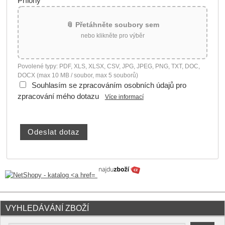
Přílohy
📎 Přetáhněte soubory sem
nebo klikněte pro výběr
Povolené typy: PDF, XLS, XLSX, CSV, JPG, JPEG, PNG, TXT, DOC,
DOCX (max 10 MB / soubor, max 5 souborů)
Souhlasím se zpracováním osobních údajů pro
zpracování mého dotazu
Více informací
VYHLEDÁVÁNÍ ZBOŽÍ