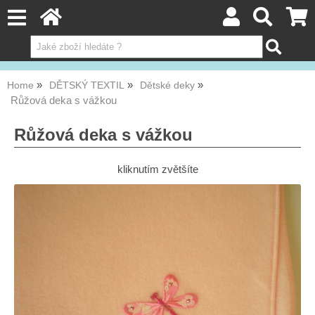
Home
DĚTSKÝ TEXTIL
Dětské deky
Růžová deka s vážkou
Růžová deka s vážkou
kliknutím zvětšíte