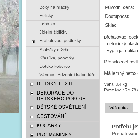
Boxy na hračky
Původní cena:
Poličky
Dostupnost:
Lehátka
Sklad:
Jídelní židličky
přebalovací podl
Přebalovací podložky
- netoxický plas
Stolečky a židle
- výplň je molita
Křesílka, pohovky
Přebalovací podl
Dětské koberce
Má jemný netoxic
Vánoce , Adventní kalendáře
DĚTSKÝ TEXTIL
Váha: 0,4 kg
Rozměry: 45 x 78
DEKORACE DO
DĚTSKÉHO POKOJE
DĚTSKÉ OSVĚTLENÍ
Váš dotaz
CESTOVÁNÍ
KOČÁRKY
Potřebuje
Přebalovací
PRO MAMINKY