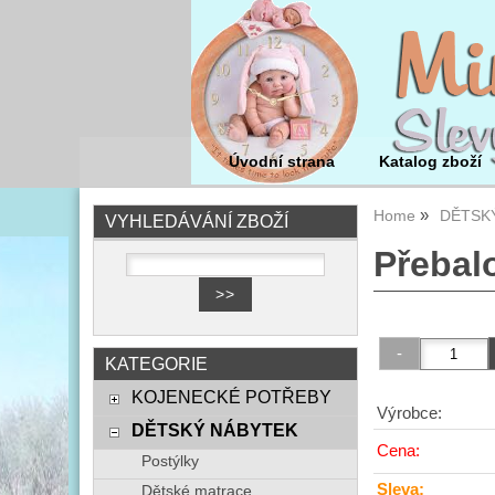
Úvodní strana
Katalog zboží
Home
DĚTSK
VYHLEDÁVÁNÍ ZBOŽÍ
Přebal
KATEGORIE
KOJENECKÉ POTŘEBY
Výrobce:
DĚTSKÝ NÁBYTEK
Cena:
Postýlky
Sleva:
Dětské matrace