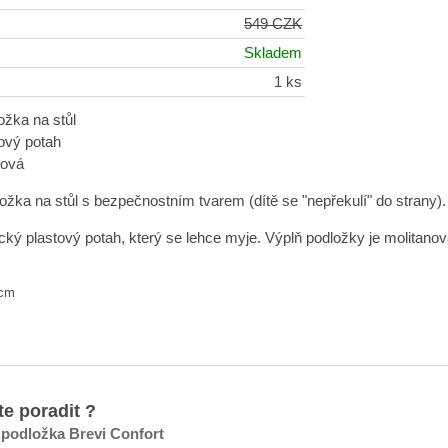
549 CZK
Skladem
1 ks
ožka na stůl
tový potah
nová
ožka na stůl s bezpečnostním tvarem (dítě se "nepřekulí" do strany).
ký plastový potah, který se lehce myje. Výplň podložky je molitanov
 cm
te poradit ?
 podložka Brevi Confort