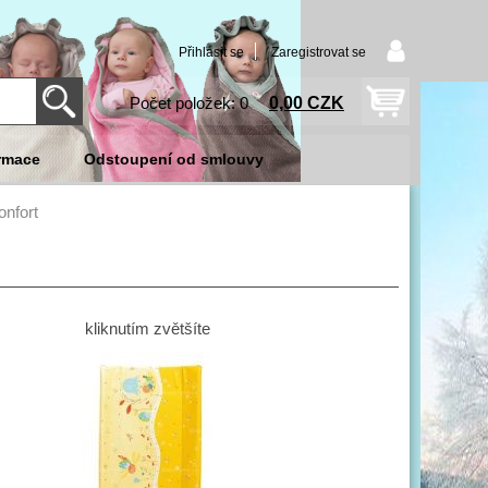
Přihlásit se
Zaregistrovat se
0,00 CZK
Počet položek: 0
rmace
Odstoupení od smlouvy
onfort
kliknutím zvětšíte