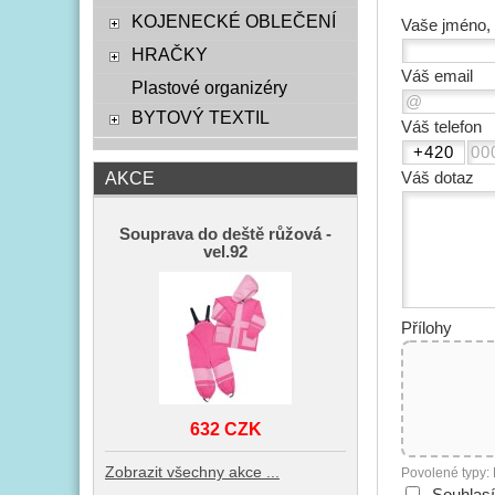
KOJENECKÉ OBLEČENÍ
Vaše jméno, 
HRAČKY
Váš email
Plastové organizéry
BYTOVÝ TEXTIL
Váš telefon
AKCE
Váš dotaz
Souprava do deště růžová -
vel.92
Přílohy
632 CZK
Zobrazit všechny akce ...
Povolené typy: