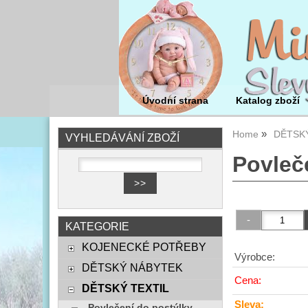
Úvodní strana
Katalog zboží
Home
DĚTSKÝ
VYHLEDÁVÁNÍ ZBOŽÍ
Povleče
KATEGORIE
KOJENECKÉ POTŘEBY
Výrobce:
DĚTSKÝ NÁBYTEK
Cena:
DĚTSKÝ TEXTIL
Sleva:
Povlečení do postýlky