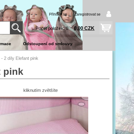
Přihlásit se
Zaregistrovat se
0,00 CZK
Počet položek: 0
rmace
Odstoupení od smlouvy
- 2 díly Elefant pink
t pink
kliknutím zvětšíte