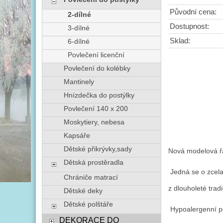
Původní cena:
2-dílné
Dostupnost:
3-dílné
Sklad:
6-dílné
Povlečení licenční
Povlečení do kolébky
Mantinely
Hnízdečka do postýlky
Povlečení 140 x 200
Moskytiery, nebesa
Kapsáře
Dětské přikrývky,sady
Nová modelová řad
Dětská prostěradla
 Jedná se o zcel
Chrániče matrací
z dlouholeté tradi
Dětské deky
Dětské polštáře
 Hypoalergenní po
DEKORACE DO