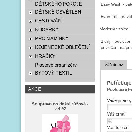
DĚTSKÉHO POKOJE
 Easy Wash - pate
DĚTSKÉ OSVĚTLENÍ
 Even Fill - pravi
CESTOVÁNÍ
Moderní vzhled

KOČÁRKY
PRO MAMINKY
 2 díly - povleče
KOJENECKÉ OBLEČENÍ
HRAČKY
Váš dotaz
Plastové organizéry
BYTOVÝ TEXTIL
Potřebuje
AKCE
Povlečení Fe
Vaše jméno, 
Souprava do deště růžová -
vel.92
Váš email
Váš telefon