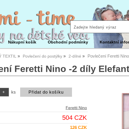
Nákupní košík
Obchodní podmínky
Kontaktní info
Povlečení Feretti Nino 
 TEXTIL
Povlečení do postýlky
2-dílné
ní Feretti Nino -2 díly Elefan
ks
Feretti Nino
504 CZK
126 CZK