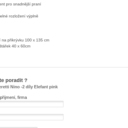
nt pro snadnější praní

delné rozložení výplně

ní na přikrývku 100 x 135 cm

te poradit ?
retti Nino -2 díly Elefant pink
příjmení, firma