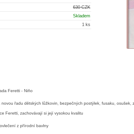
630 CZK
Skladem
1 ks
a Feretti - Niňo

a novou řadu dětských lůžkovin, bezpečných postýlek, fusaku, osušek, 
ce Feretti, zachovávají si její vysokou kvalitu

vlečení z přírodní bavlny
