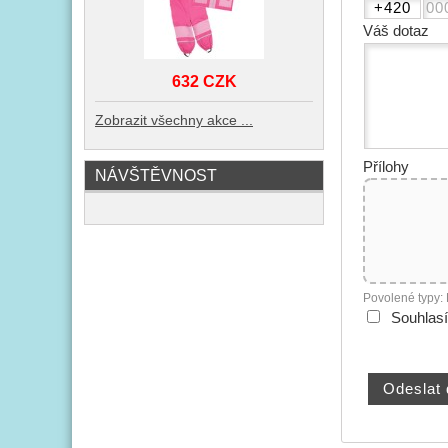
Váš dotaz
632 CZK
Zobrazit všechny akce ...
Přílohy
NÁVŠTĚVNOST
Povolené typy:
Souhlas