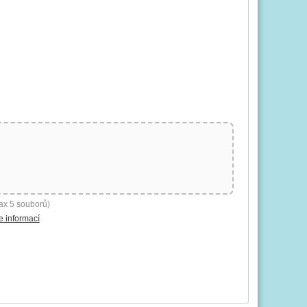
ax 5 souborů)
e informací