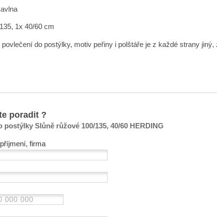
Bavlna
135, 1x 40/60 cm
ovlečení do postýlky, motiv peřiny i polštáře je z každé strany jiný,
te poradit ?
o postýlky Slůně růžové 100/135, 40/60 HERDING
příjmení, firma