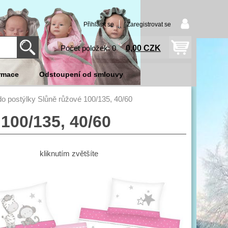
Přihlásit se
Zaregistrovat se
0,00 CZK
Počet položek: 0
rmace
Odstoupení od smlouvy
do postýlky Slůně růžové 100/135, 40/60
100/135, 40/60
kliknutím zvětšíte