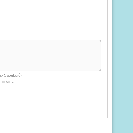
ax 5 souborů)
e informací