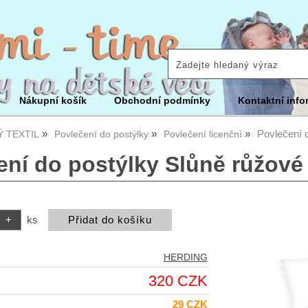
Nákupní košík
Obchodní podmínky
Kontaktní info
Povlečení 
 TEXTIL
Povlečení do postýlky
Povlečení licenční
ení do postýlky Slůně růžové 
ks
HERDING
320 CZK
29 CZK