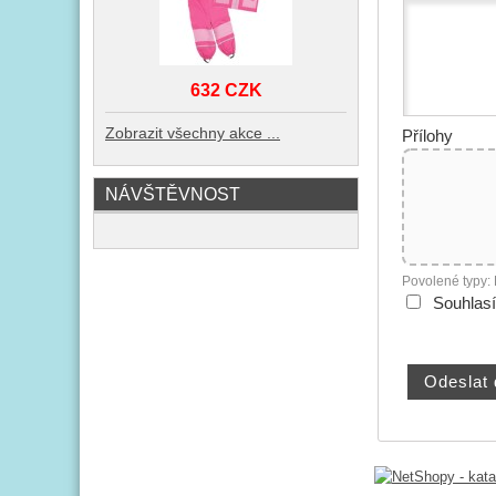
632 CZK
Zobrazit všechny akce ...
Přílohy
NÁVŠTĚVNOST
Povolené typy:
Souhlas