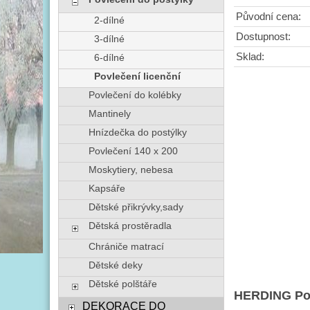
Původní cena:
2-dílné
Dostupnost:
3-dílné
Sklad:
6-dílné
Povlečení licenční
Povlečení do kolébky
Mantinely
Hnízdečka do postýlky
Povlečení 140 x 200
Moskytiery, nebesa
Kapsáře
Dětské přikrývky,sady
Dětská prostěradla
Chrániče matrací
Dětské deky
Dětské polštáře
HERDING Povl
DEKORACE DO