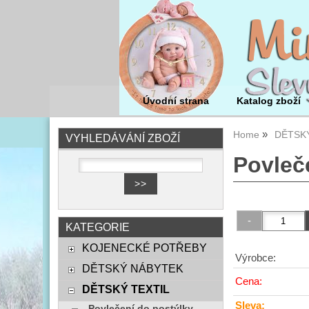
Úvodní strana
Katalog zboží
Home
DĚTSKÝ
VYHLEDÁVÁNÍ ZBOŽÍ
Povleč
KATEGORIE
KOJENECKÉ POTŘEBY
Výrobce:
DĚTSKÝ NÁBYTEK
Cena:
DĚTSKÝ TEXTIL
Sleva:
Povlečení do postýlky