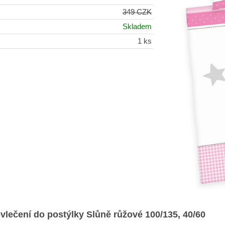
349 CZK
Skladem
1 ks
ečení do postýlky Slůně růžové 100/135, 40/60