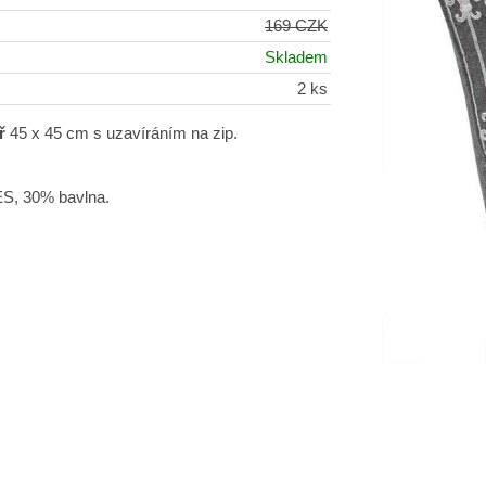
169 CZK
Skladem
2 ks
ř
45 x 45 cm s uzavíráním na zip.
ES, 30% bavlna.