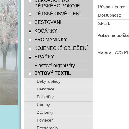
DEKORACE DO
DĚTSKÉHO POKOJE
Původní cena:
DĚTSKÉ OSVĚTLENÍ
Dostupnost:
CESTOVÁNÍ
Sklad:
KOČÁRKY
Potah na polštá
PRO MAMINKY
KOJENECKÉ OBLEČENÍ
Materiál: 70% P
HRAČKY
Plastové organizéry
BYTOVÝ TEXTIL
Deky a plédy
Dekorace
Polštářky
Ubrusy
Záclonky
Povlečení
Prostěradla