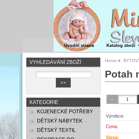
Úvodní strana
Katalog zboží
Home
BYTOVÝ
VYHLEDÁVÁNÍ ZBOŽÍ
Potah 
KATEGORIE
KOJENECKÉ POTŘEBY
Výrobce:
DĚTSKÝ NÁBYTEK
Cena:
DĚTSKÝ TEXTIL
Sleva: