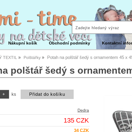
Nákupní košík
Obchodní podmínky
Kontaktní info
Potah na polštář šedý s ornamentem 45 x 
 TEXTIL
Polštářky
na polštář šedý s ornamentem
ks
Dedra
135 CZK
34 CZK