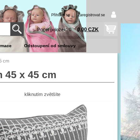
Přihlásit se
Zaregistrovat se
0,00 CZK
Počet položek: 0
rmace
Odstoupení od smlouvy
45 cm
 45 x 45 cm
kliknutím zvětšíte