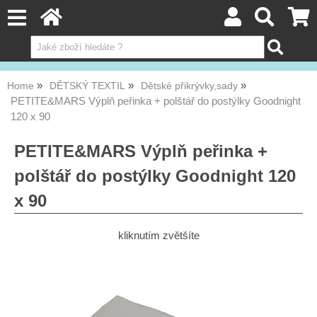
Home
DĚTSKÝ TEXTIL
Dětské přikrývky,sady
PETITE&MARS Výplň peřinka + polštář do postýlky Goodnight
120 x 90
PETITE&MARS Výplň peřinka +
polštář do postýlky Goodnight 120
x 90
kliknutím zvětšíte