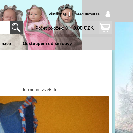
Přihlásit se
Zaregistrovat se
0,00 CZK
Počet položek: 0
rmace
Odstoupení od smlouvy
kliknutím zvětšíte