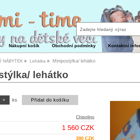
Nákupní košík
Obchodní podmínky
Kontaktní info
Minipostýlka/ lehátko
Ý NÁBYTEK
Lehátka
týlka/ lehátko
ks
Chipolino
1 560 CZK
390 CZK