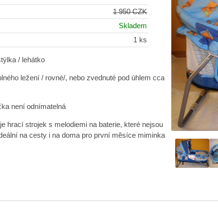
1 950 CZK
Skladem
1 ks
týlka / lehátko
lného ležení / rovné/, nebo zvednuté pod úhlem cca
čka není odnímatelná
e hrací strojek s melodiemi na baterie, které nejsou
Ideální na cesty i na doma pro první měsíce miminka