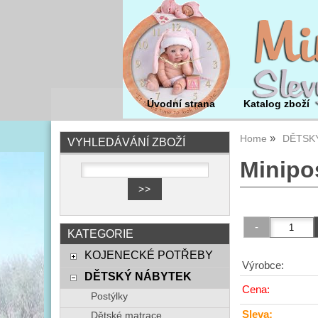
Úvodní strana
Katalog zboží
Home
DĚTSK
VYHLEDÁVÁNÍ ZBOŽÍ
Minipos
KATEGORIE
KOJENECKÉ POTŘEBY
Výrobce:
DĚTSKÝ NÁBYTEK
Cena:
Postýlky
Sleva:
Dětské matrace