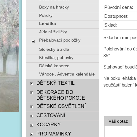
Boxy na hračky
Původní cena:
Poličky
Dostupnost:
Lehátka
Sklad:
Jídelní židličky
Skládací minipos
Přebalovací podložky
Polohování do úp
Stolečky a židle
35°
Křesílka, pohovky
Dětské koberce
Stahovací boudi
Vánoce , Adventní kalendáře
Na boku lehátka j
DĚTSKÝ TEXTIL
součástí balení 
DEKORACE DO
DĚTSKÉHO POKOJE
DĚTSKÉ OSVĚTLENÍ
CESTOVÁNÍ
Váš dotaz
KOČÁRKY
PRO MAMINKY