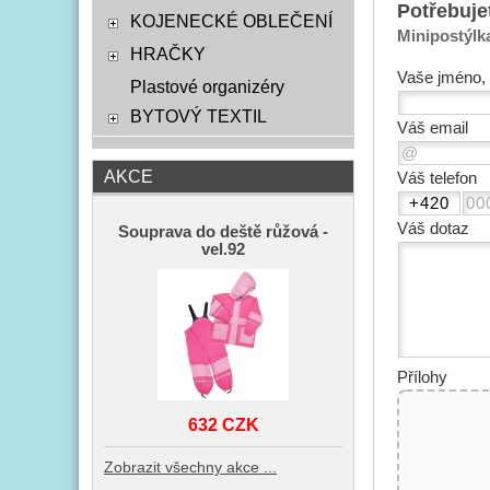
Potřebuje
KOJENECKÉ OBLEČENÍ
Minipostýlka
HRAČKY
Vaše jméno, 
Plastové organizéry
BYTOVÝ TEXTIL
Váš email
AKCE
Váš telefon
Váš dotaz
Souprava do deště růžová -
vel.92
Přílohy
632 CZK
Zobrazit všechny akce ...