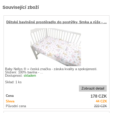
Související zboží
Dětské bavlněné prostěradlo do postýlky, Srnka a růže - ...
Baby Nellys ® = česká značka - záruka kvality a spokojenosti.
Složení: 100% bavlna - ...
Dostupnost:
skladem
Sklad: 1 ks
Zobrazit detail
178
CZK
Cena
Sleva
44
CZK
Původní cena
222
CZK