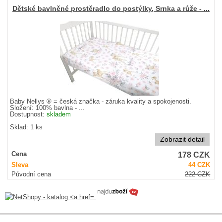
Dětské bavlněné prostěradlo do postýlky, Srnka a růže - ...
Baby Nellys ® = česká značka - záruka kvality a spokojenosti.
Složení: 100% bavlna - ...
Dostupnost:
skladem
Sklad: 1 ks
Zobrazit detail
178
CZK
Cena
Sleva
44
CZK
Původní cena
222
CZK