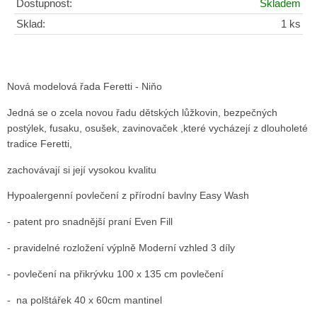
Dostupnost:
Skladem
Sklad:
1 ks
Nová modelová řada Feretti - Niňo
Jedná se o zcela novou řadu dětských lůžkovin, bezpečných
postýlek, fusaku, osušek, zavinovaček ,
které vycházejí
z dlouholeté
tradice Feretti,
zachovávají si její vysokou kvalitu
Hypoalergenní povlečení z přírodní bavlny Easy Wash
- patent pro snadnější praní Even Fill
- pravidelné rozložení výplně Moderní vzhled 3 díly
- povlečení na přikrývku 100 x 135 cm povlečení
- na polštářek 40 x 60cm mantinel