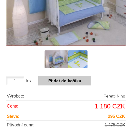
ks
Výrobce:
Feretti Nino
1 180 CZK
Cena:
Sleva:
295 CZK
Původní cena:
1 475 CZK