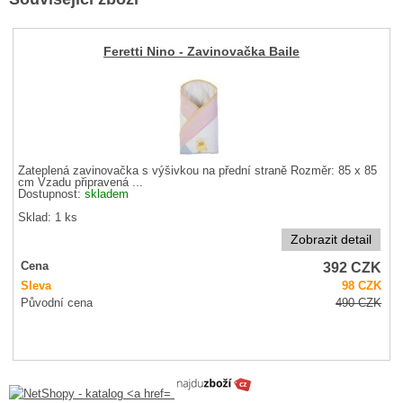
Feretti Nino - Zavinovačka Baile
Zateplená zavinovačka s výšivkou na přední straně Rozměr: 85 x 85
cm Vzadu připravená ...
Dostupnost:
skladem
Sklad: 1 ks
Zobrazit detail
392
CZK
Cena
Sleva
98
CZK
Původní cena
490
CZK