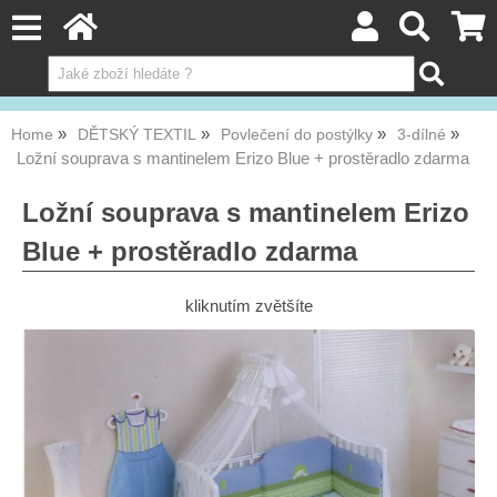
Home
DĚTSKÝ TEXTIL
Povlečení do postýlky
3-dílné
Ložní souprava s mantinelem Erizo Blue + prostěradlo zdarma
Ložní souprava s mantinelem Erizo
Blue + prostěradlo zdarma
kliknutím zvětšíte