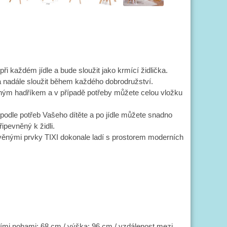
ři každém jídle a bude sloužit jako krmící židlička.
hla nadále sloužit během každého dobrodružství.
čeným hadříkem a v případě potřeby můžete celou vložku
t podle potřeb Vašeho dítěte a po jídle můžete snadno
ipevněný k židli.
věnými prvky TIXI dokonale ladí s prostorem moderních
ími nohami: 68 cm / výška: 96 cm / vzdálenost mezi