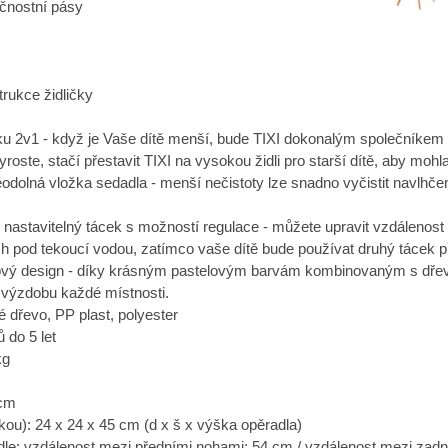
čnostní pásy
rukce židličky
ičku 2v1 - když je Vaše dítě menší, bude TIXI dokonalým společníkem p
yroste, stačí přestavit TIXI na vysokou židli pro starší dítě, aby mo
ěodolná vložka sedadla - menší nečistoty lze snadno vyčistit navlh
itý nastavitelný tácek s možností regulace - můžete upravit vzdálenos
h pod tekoucí vodou, zatímco vaše dítě bude používat druhý tácek př
tylový design - díky krásným pastelovým barvám kombinovaným s dře
ní výzdobu každé místnosti.
é dřevo, PP plast, polyester
 do 5 let
kg
 cm
žkou): 24 x 24 x 45 cm (d x š x výška opěradla)
le: vzdálenost mezi předními nohami: 54 cm / vzdálenost mezi zadn