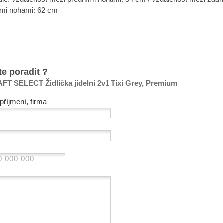
ími nohami: 62 cm
te poradit ?
 SELECT Židlička jídelní 2v1 Tixi Grey, Premium
příjmení, firma