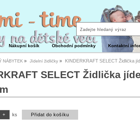
Nákupní košík
Obchodní podmínky
Kontaktní info
KINDERKRAFT SELECT Židlička jíde
Ý NÁBYTEK
Jídelní židličky
KRAFT SELECT Židlička jídeln
um
ks