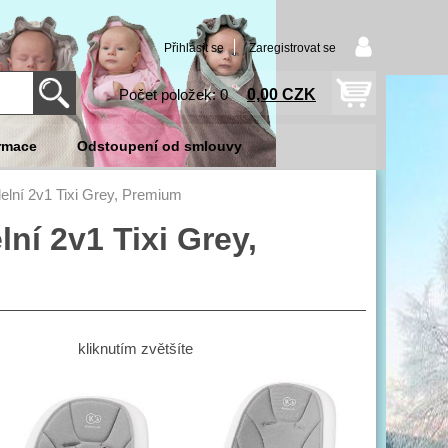
Přihlásit se
Zaregistrovat se
0,00 CZK
Počet položek: 0
rmace
Odstoupení od smlouvy
lní 2v1 Tixi Grey, Premium
í 2v1 Tixi Grey,
kliknutím zvětšíte