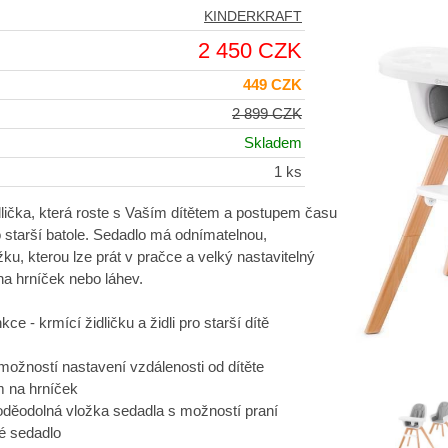
KINDERKRAFT
2 450 CZK
449 CZK
2 899 CZK
Skladem
1 ks
idlička, která roste s Vaším dítětem a postupem času
ro starší batole. Sedadlo má odnímatelnou,
ku, kterou lze prát v pračce a velký nastavitelný
a hrníček nebo láhev.
kce - krmící židličku a židli pro starší dítě
 možností nastavení vzdálenosti od dítěte
m na hrníček
oděodolná vložka sedadla s možností praní
né sedadlo