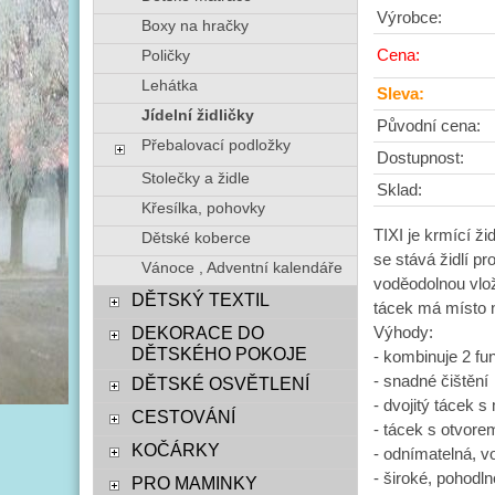
Výrobce:
Boxy na hračky
Cena:
Poličky
Lehátka
Sleva:
Jídelní židličky
Původní cena:
Přebalovací podložky
Dostupnost:
Stolečky a židle
Sklad:
Křesílka, pohovky
TIXI je krmící ž
Dětské koberce
se stává židlí p
Vánoce , Adventní kalendáře
voděodolnou vlož
DĚTSKÝ TEXTIL
tácek má místo n
DEKORACE DO
Výhody:
DĚTSKÉHO POKOJE
- kombinuje 2 fun
- snadné čištění
DĚTSKÉ OSVĚTLENÍ
- dvojitý tácek s
CESTOVÁNÍ
- tácek s otvore
KOČÁRKY
- odnímatelná, v
- široké, pohodl
PRO MAMINKY