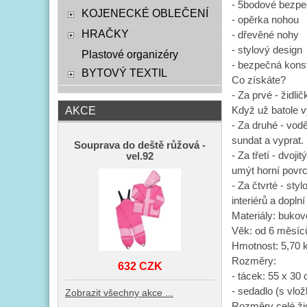
- 5bodové bezpe
KOJENECKÉ OBLEČENÍ
- opěrka nohou
HRAČKY
- dřevěné nohy
- stylový design
Plastové organizéry
- bezpečná konst
BYTOVÝ TEXTIL
Co získáte?
- Za prvé - židl
AKCE
Když už batole v
- Za druhé - vod
sundat a vyprat.
Souprava do deště růžová -
- Za třetí - dvoj
vel.92
umýt horní povrc
- Za čtvrté - s
interiérů a dopl
Materiály: bukov
Věk: od 6 měsíců
Hmotnost: 5,70 
Rozměry:
632 CZK
- tácek: 55 x 30
- sedadlo (s vlo
Zobrazit všechny akce ...
Rozměry celé žid