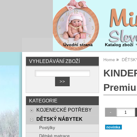
Úvodní strana
Katalog zboží
Home
DĚTSK
VYHLEDÁVÁNÍ ZBOŽÍ
KINDER
Premi
KATEGORIE
KOJENECKÉ POTŘEBY
DĚTSKÝ NÁBYTEK
Postýlky
Dětské matrace