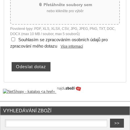
📎 Přetáhněte soubory sem
nebo klikněte pro výběr
Povolené typy: PDF, XLS, XLSX, CSV, JPG, JPEG, PNG, TXT, DOC,
DOCX (max 10 MB / soubor, max 5 souborů)
Souhlasím se zpracováním osobních údajů pro
zpracování mého dotazu
Více informací
VYHLEDÁVÁNÍ ZBOŽÍ