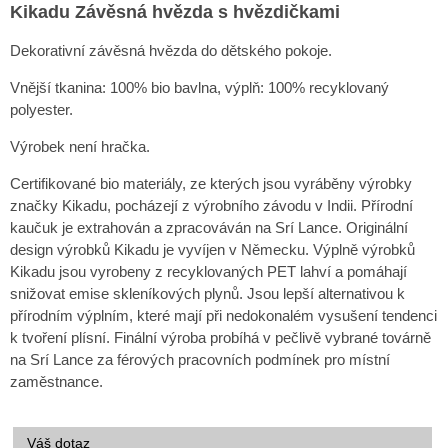
Kikadu Závěsná hvězda s hvězdičkami
Dekorativní závěsná hvězda do dětského pokoje.
Vnější tkanina: 100% bio bavlna, výplň: 100% recyklovaný
polyester.
Výrobek není hračka.
Certifikované bio materiály, ze kterých jsou vyráběny výrobky
značky Kikadu, pocházejí z výrobního závodu v Indii. Přírodní
kaučuk je extrahován a zpracováván na Srí Lance. Originální
design výrobků Kikadu je vyvíjen v Německu. Výplně výrobků
Kikadu jsou vyrobeny z recyklovaných PET lahví a pomáhají
snižovat emise skleníkových plynů. Jsou lepší alternativou k
přírodním výplním, které mají při nedokonalém vysušení tendenci
k tvoření plísní. Finální výroba probíhá v pečlivě vybrané továrně
na Srí Lance za férových pracovních podmínek pro místní
zaměstnance.
Váš dotaz