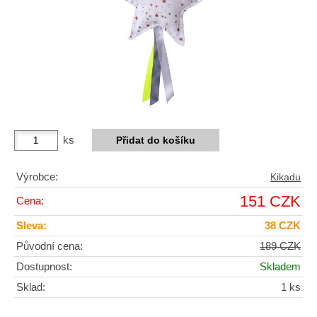
ks
Výrobce:
Kikadu
151 CZK
Cena:
Sleva:
38 CZK
Původní cena:
189 CZK
Dostupnost:
Skladem
Sklad:
1 ks