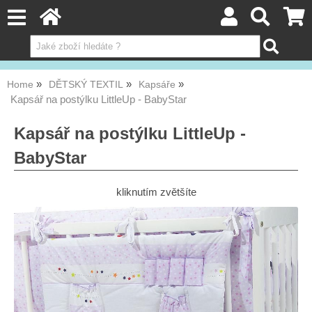
Home
DĚTSKÝ TEXTIL
Kapsáře
Kapsář na postýlku LittleUp - BabyStar
Kapsář na postýlku LittleUp -
BabyStar
kliknutím zvětšíte