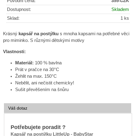
Původní cena:
399 CZK
Dostupnost:
Skladem
Sklad:
1 ks
Krásný
kapsář na postýlku
s mnoha kapsami na potřebné věci
pro miminko. S různými dětskými motivy
Vlastnosti:
Materiál:
100 % bavlna
Prát v pračce na 30°C
Žehlit na max. 150°C
Nebělit, ani nečistit chemicky!
Sušit převěšením na šnůru
Váš dotaz
Potřebujete poradit ?
Kapsář na postýlku LittleUp - BabyStar