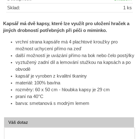
Sklad:
1 ks
Kapsář má dvě kapsy, které lze využít pro uložení hraček a
jiných drobností potřebných při péči o miminko.
vrchní strana kapsáře má 4 plachtové kroužky pro
možnost uchycení přímo na zeď
další možností je uvázání přímo na bok nebo čelo postýlky
vyztužený zadní díl a lemování stužkou na kapsách a po
obvodě
kapsář je vyroben z kvalitní tkaniny
materiál: 100% bavlna
rozměry: 60 x 50 cm - hloubka kapsy je 29 cm
praní na 40°C
barva: smetanová s modrým lemem
Váš dotaz