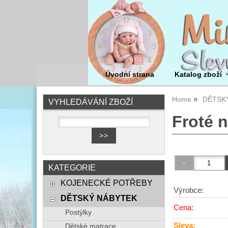
Úvodní strana
Katalog zboží
Home
DĚTSK
VYHLEDÁVÁNÍ ZBOŽÍ
Froté 
KATEGORIE
KOJENECKÉ POTŘEBY
Výrobce:
DĚTSKÝ NÁBYTEK
Cena:
Postýlky
Sleva:
Dětské matrace