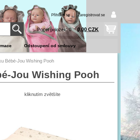
Přihlásit se
Zaregistrovat se
0,00 CZK
Počet položek: 0
rmace
Odstoupení od smlouvy
žku Bébé-Jou Wishing Pooh
bé-Jou Wishing Pooh
kliknutím zvětšíte