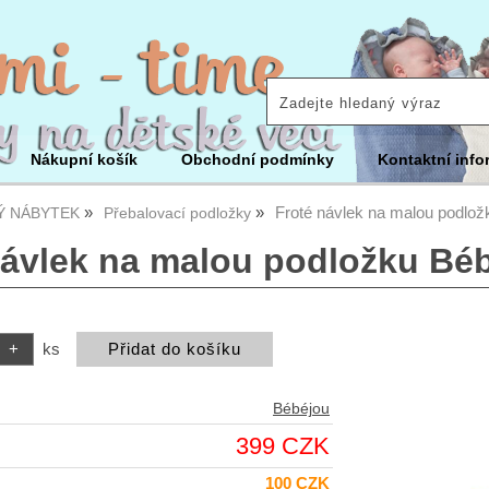
Nákupní košík
Obchodní podmínky
Kontaktní info
Froté návlek na malou podlo
Ý NÁBYTEK
Přebalovací podložky
návlek na malou podložku Bé
ks
Bébéjou
399 CZK
100 CZK