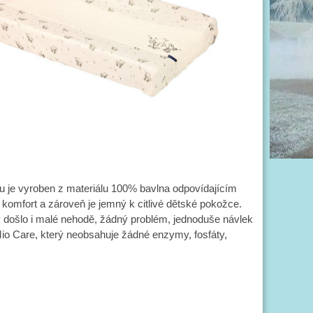
ku je vyroben z materiálu 100% bavlna odpovídajícím
omfort a zároveň je jemný k citlivé dětské pokožce.
y došlo i malé nehodě, žádný problém, jednoduše návlek
k Mio Care, který neobsahuje žádné enzymy, fosfáty,