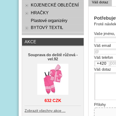
Váš dotaz
KOJENECKÉ OBLEČENÍ
HRAČKY
Potřebuje
Plastové organizéry
Froté návle
BYTOVÝ TEXTIL
Vaše jméno, 
AKCE
Váš email
Souprava do deště růžová -
Váš telefon
vel.92
Váš dotaz
632 CZK
Přílohy
Zobrazit všechny akce ...