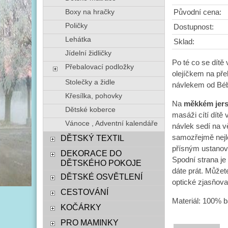
Boxy na hračky
Původní cena:
Poličky
Dostupnost:
Lehátka
Sklad:
Jídelní židličky
Po té co se dítě
Přebalovací podložky
olejíčkem na pře
Stolečky a židle
návlekem od Béb
Křesílka, pohovky
Na
měkkém jers
Dětské koberce
masáži cítí dítě 
Vánoce , Adventní kalendáře
návlek sedí na v
samozřejmě nejlé
DĚTSKÝ TEXTIL
přísným ustanove
DEKORACE DO
Spodní strana je
DĚTSKÉHO POKOJE
dáte prát. Můžet
DĚTSKÉ OSVĚTLENÍ
optické zjasňovač
CESTOVÁNÍ
Materiál: 100% 
KOČÁRKY
PRO MAMINKY