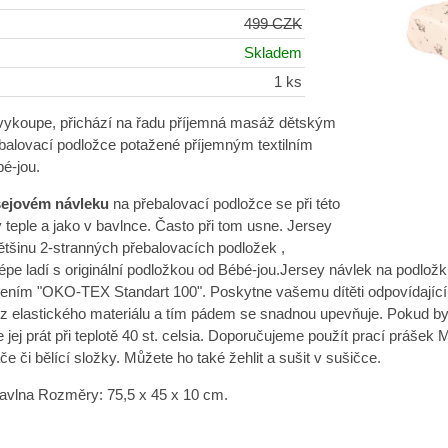
499 CZK
Skladem
1 ks
 vykoupe, přichází na řadu příjemná masáž dětským
balovací podložce potažené příjemným textilním
é-jou.
ejovém návleku
na přebalovací podložce se při této
v teple a jako v bavlnce. Často při tom usne. Jersey
ětšinu 2-stranných přebalovacích podložek ,
pe ladí s originální podložkou od Bébé-jou.Jersey návlek na podlož
ním "OKO-TEX Standart 100". Poskytne vašemu dítěti odpovídající k
 z elastického materiálu a tím pádem se snadnou upevňuje. Pokud b
e jej prát při teplotě 40 st. celsia. Doporučujeme použít prací práše
e či bělící složky. Můžete ho také žehlit a sušit v sušičce.
bavlna Rozměry: 75,5 x 45 x 10 cm.