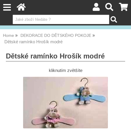
Home
DEKORACE DO DĚTSKÉHO POKOJE
Dětské ramínko Hrošík modré
Dětské ramínko Hrošík modré
kliknutím zvětšíte