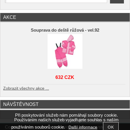
AKCE
Souprava do deště růžová - vel.92
632 CZK
Zobrazit všechny akce ...
NÁVŠTĚVNOST
Při poskytování služeb nám pomáhají soubory cookie.
Používáním našich služeb vyjadřujete souhlas s naším
používáním souborů cookie.
Copyright ©
,
provozováno na systému
Další informace
www.mimitime.cz