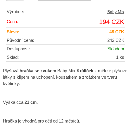
Výrobce:
Baby Mix
194 CZK
Cena:
Sleva:
48 CZK
Původní cena:
242 CZK
Dostupnost:
Skladem
Sklad:
1 ks
Plyšová
hračka se zvukem
Baby Mix
Králíček
z měkké plyšové
látky s klipem na uchopení, kousátkem a zrcátkem ve tvaru
květinky.
Výška cca
21 cm.
Hračka je vhodná pro děti od 12 měsíců.