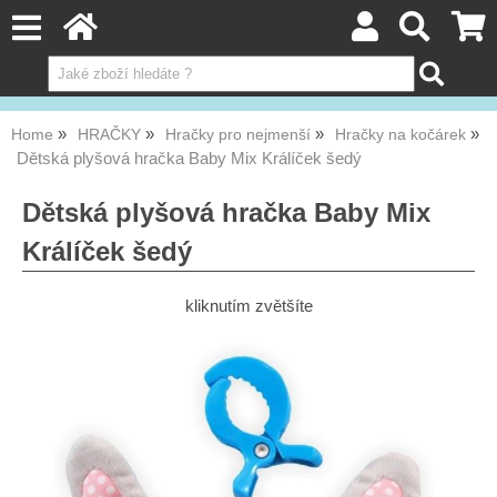
Home
HRAČKY
Hračky pro nejmenší
Hračky na kočárek
Dětská plyšová hračka Baby Mix Králíček šedý
Dětská plyšová hračka Baby Mix
Králíček šedý
kliknutím zvětšíte