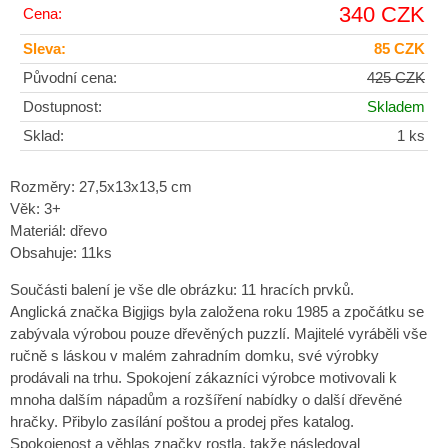
340 CZK
Cena:
Sleva:
85 CZK
Původní cena:
425 CZK
Dostupnost:
Skladem
Sklad:
1 ks
Rozměry: 27,5x13x13,5 cm
Věk: 3+
Materiál: dřevo
Obsahuje: 11ks
Součásti balení je vše dle obrázku: 11 hracích prvků.
Anglická značka Bigjigs byla založena roku 1985 a zpočátku se
zabývala výrobou pouze dřevěných puzzlí. Majitelé vyráběli vše
ručně s láskou v malém zahradním domku, své výrobky
prodávali na trhu. Spokojení zákazníci výrobce motivovali k
mnoha dalším nápadům a rozšíření nabídky o další dřevěné
hračky. Přibylo zasílání poštou a prodej přes katalog.
Spokojenost a věhlas značky rostla, takže následoval