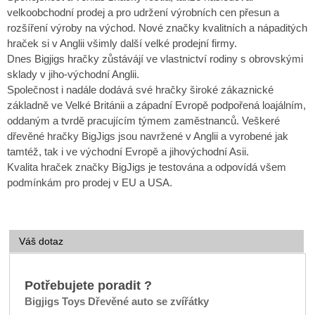
velkoobchodní prodej a pro udržení výrobních cen přesun a
rozšíření výroby na východ. Nové značky kvalitních a nápaditých
hraček si v Anglii všimly další velké prodejní firmy.
Dnes Bigjigs hračky zůstávájí ve vlastnictví rodiny s obrovskými
sklady v jiho-východní Anglii.
Společnost i nadále dodává své hračky široké zákaznické
základně ve Velké Británii a západní Evropě podpořená loajálním,
oddaným a tvrdě pracujícím týmem zaměstnanců. Veškeré
dřevěné hračky BigJigs jsou navržené v Anglii a vyrobené jak
tamtéž, tak i ve východní Evropě a jihovýchodní Asii.
Kvalita hraček značky BigJigs je testována a odpovídá všem
podmínkám pro prodej v EU a USA.
Váš dotaz
Potřebujete poradit ?
Bigjigs Toys Dřevěné auto se zvířátky