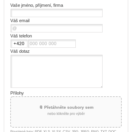
Vaše jméno, příjmení, firma
Váš email
Váš telefon
Váš dotaz
Přílohy
📎 Přetáhněte soubory sem
nebo klikněte pro výběr
Povolené typy: PDF, XLS, XLSX, CSV, JPG, JPEG, PNG, TXT, DOC,