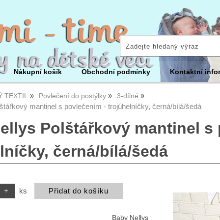
Nákupní košík
Obchodní podmínky
Kontaktní info
 TEXTIL
Povlečení do postýlky
3-dílné
štářkový mantinel s povlečením - trojúhelníčky, černá/bílá/šedá
ellys Polštářkový mantinel s
lníčky, černá/bílá/šedá
ks
Baby Nellys