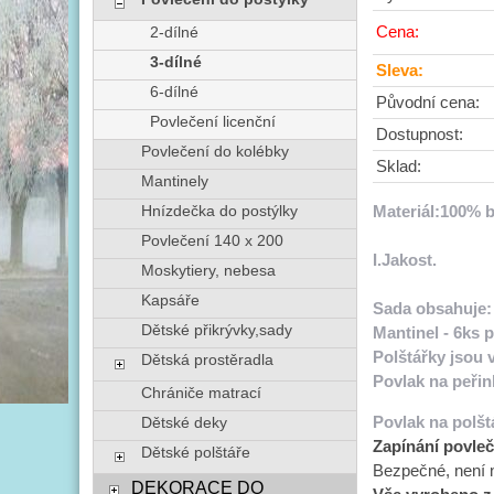
Cena:
2-dílné
3-dílné
Sleva:
6-dílné
Původní cena:
Povlečení licenční
Dostupnost:
Povlečení do kolébky
Sklad:
Mantinely
Materiál:
100% b
Hnízdečka do postýlky
Povlečení 140 x 200
I.Jakost.
Moskytiery, nebesa
Kapsáře
Sada obsahuje:
Dětské přikrývky,sady
Mantinel
- 6ks 
Polštářky jsou v
Dětská prostěradla
Povlak na peřin
Chrániče matrací
Povlak na polšt
Dětské deky
Zapínání povleč
Dětské polštáře
Bezpečné, není n
DEKORACE DO