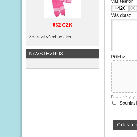
Váš telefon
Váš dotaz
632 CZK
Zobrazit všechny akce ...
NÁVŠTĚVNOST
Přílohy
Povolené typy:
Souhlas