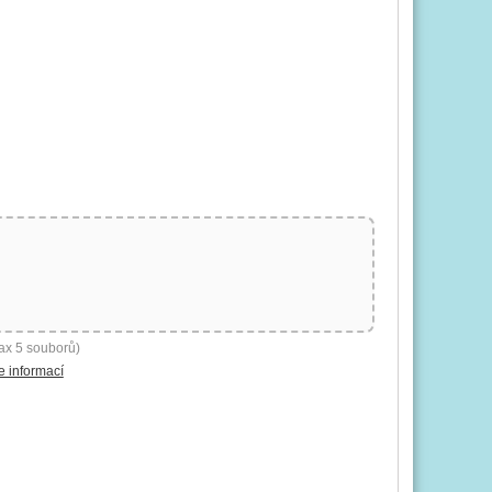
ax 5 souborů)
e informací