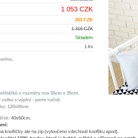
1 053 CZK
263 CZK
1 316 CZK
Skladem
1 ks
avlna.
polštářků s rozměry cca 35cm x 35cm.
 celku s výplní - perte ručně.
ku:
120x90cm
ářek:
40x60cm.
ení:
a knoflíčky ale na zip.(vyloučeno vdechnutí knoflíku apod).