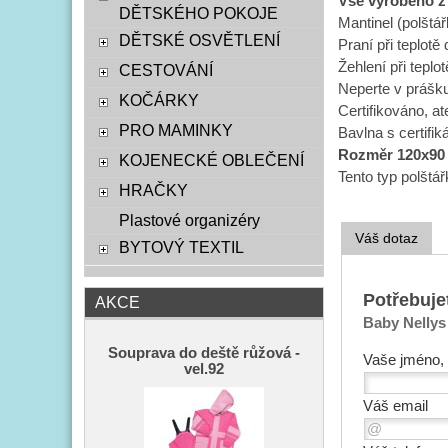
Vše vyrobeno z 
DĚTSKÉHO POKOJE
Mantinel (polštá
DĚTSKÉ OSVĚTLENÍ
Praní při teplotě
Žehlení při teplo
CESTOVÁNÍ
Neperte v prášku
KOČÁRKY
Certifikováno, at
PRO MAMINKY
Bavlna s certifi
Rozměr 120x90 a
KOJENECKÉ OBLEČENÍ
Tento typ polštá
HRAČKY
Plastové organizéry
Váš dotaz
BYTOVÝ TEXTIL
Potřebuje
AKCE
Baby Nellys 
Souprava do deště růžová -
Vaše jméno, 
vel.92
Váš email