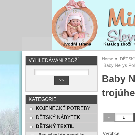
Úvodní strana
Katalog zboží
Home
DĚTSKÝ
VYHLEDÁVÁNÍ ZBOŽÍ
Baby Nellys Pol
Baby N
trojúhe
KATEGORIE
KOJENECKÉ POTŘEBY
DĚTSKÝ NÁBYTEK
DĚTSKÝ TEXTIL
Výrobce:
Povlečení do postýlky