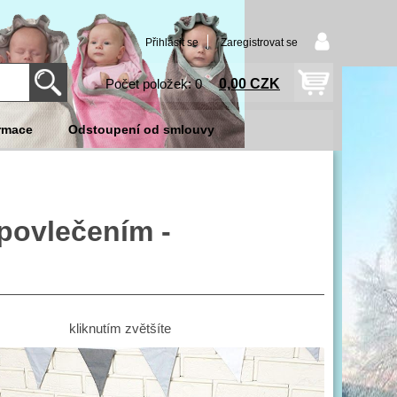
Přihlásit se
Zaregistrovat se
0,00 CZK
Počet položek: 0
rmace
Odstoupení od smlouvy
 povlečením -
kliknutím zvětšíte