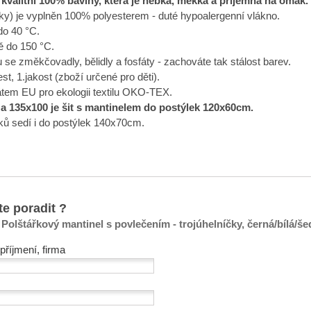
kvalitní 100% bavlny, která je hebká, měkká a příjemná na omak.
řky) je vyplněn 100% polyesterem - duté hypoalergenní vlákno.
 do 40 °C.
tě do 150 °C.
 se změkčovadly, bělidly a fosfáty - zachováte tak stálost barev.
est, 1.jakost (zboží určené pro děti).
kátem EU pro ekologii textilu OKO-TEX.
 135x100 je šit s mantinelem do postýlek 120x60cm.
řků sedí i do postýlek 140x70cm.
te poradit ?
Polštářkový mantinel s povlečením - trojúhelníčky, černá/bílá/še
příjmení, firma